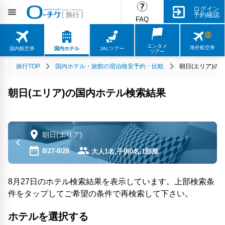
ログイン
予約確認
FAQ
エンタメ
海外航空券
国内航空券
国内ホテル
JALツアー
ツアー
旅行TOP
国内ホテル・旅館の宿泊格安予約・比較
朝日(エリア)の
朝日(エリア)の国内ホテル検索結果
朝日(エリア)
8/27-8/28
大人1名,子供0名,1部屋
8月27日のホテル検索結果を表示しています。上部検索条
件をタップしてご希望の条件で再検索して下さい。
ホテルを選択する