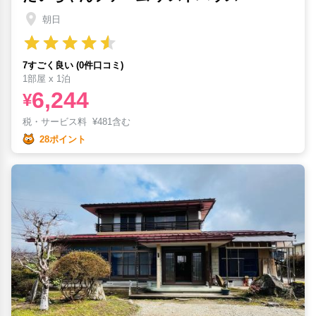
朝日
7すごく良い (0件口コミ)
1部屋 x 1泊
6,244
¥
税・サービス料
¥
481含む
28ポイント