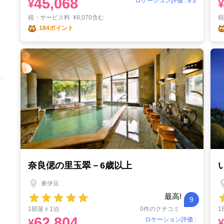
45,068
ロケーション評価 : 9.3
¥
¥
税・サービス料
¥
8,070含む
184ポイント
奈良偲の里玉翠－6歳以上
東伊豆
最高!
9
1部屋 x 1泊
0件のクチコミ
1
62,804
ロケーション評価 :
¥
¥