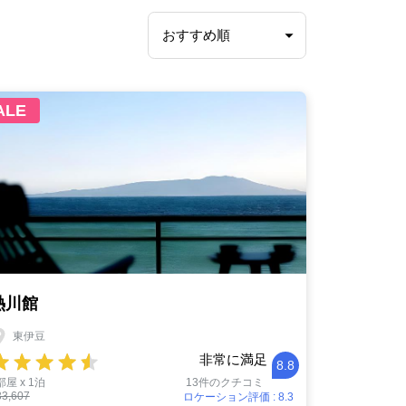
ALE
熱川館
東伊豆
非常に満足
8.8
部屋 x 1泊
13件のクチコミ
33,607
ロケーション評価 : 8.3