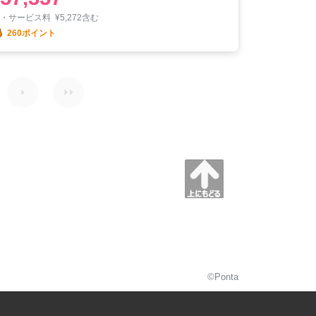
税・サービス料
¥
5,272含む
260ポイント
©Ponta