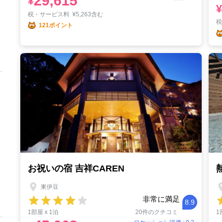
29,615
¥
¥
税・サービス料
¥
5,263含む
121ポイント
お祝いの宿 吉祥CAREN
東伊豆
非常に満足
8.9
1部屋 x 1泊
20件のクチコミ
1