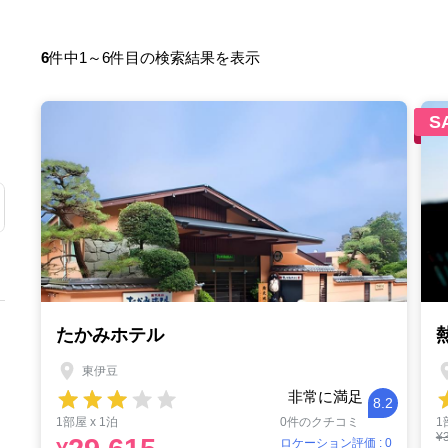
6
件中1～6件目の検索結果を表示
S
たかみホテル
東伊豆
非常に満足
8.2
1部屋 x 1泊
0件のクチコミ
1
¥
ロケーション評価 : 0