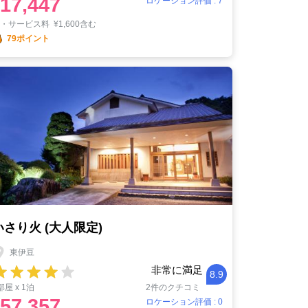
17,447
ロケーション評価 : 7
税・サービス料
¥
1,600含む
79ポイント
いさり火 (大人限定)
東伊豆
非常に満足
8.9
部屋 x 1泊
2件のクチコミ
57,357
ロケーション評価 : 0