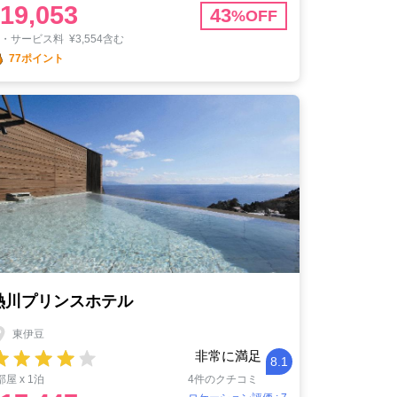
19,053
43
%OFF
税・サービス料
¥
3,554含む
77ポイント
熱川プリンスホテル
東伊豆
非常に満足
8.1
部屋 x 1泊
4件のクチコミ