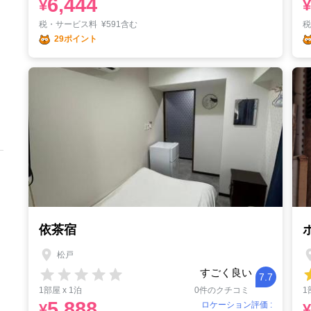
6,444
¥
¥
税・サービス料
¥
591含む
29ポイント
依茶宿
松戸
すごく良い
7.7
1部屋 x 1泊
0件のクチコミ
1
5,888
ロケーション評価 :
¥
¥