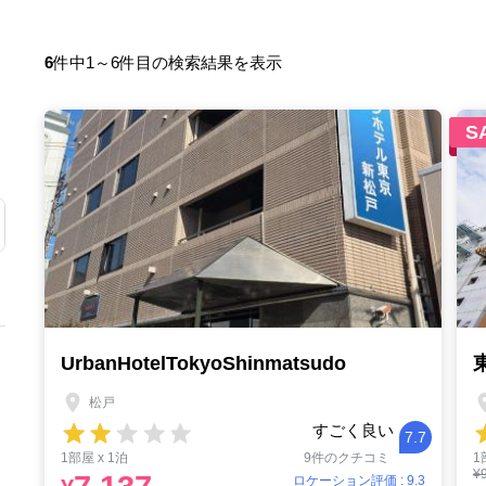
6
件中1～6件目の検索結果を表示
S
UrbanHotelTokyoShinmatsudo
松戸
すごく良い
7.7
1部屋 x 1泊
9件のクチコミ
1
¥
ロケーション評価 : 9.3