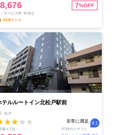
8,676
7
%OFF
税・サービス料
¥
0含む
43ポイント
ホテルルートイン北松戸駅前
松戸
非常に満足
8.1
部屋 x 1泊
67件のクチコミ