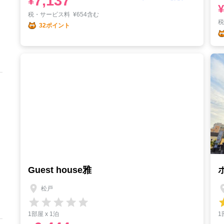
7,137
¥
¥
税・サービス料
¥
654含む
32ポイント
Guest house雅
松戸
1部屋 x 1泊
1