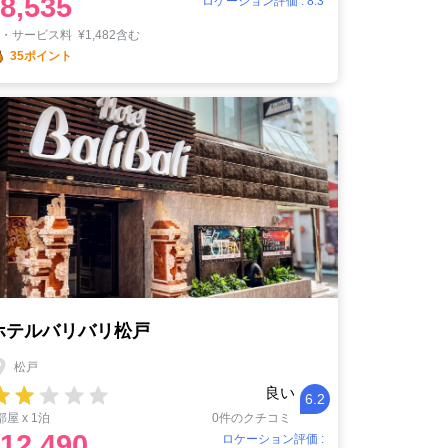
8,535
ロケーション評価 : 8.3
税・サービス料
¥
1,482含む
35ポイント
ホテルバリバリ松戸
松戸
良い
6.2
部屋 x 1泊
0件のクチコミ
12,490
ロケーション評価 :