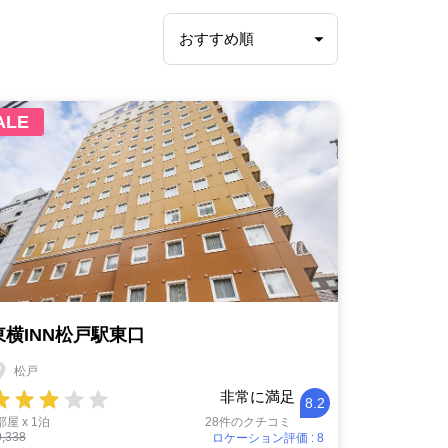
ALE
東横INN松戸駅東口
松戸
非常に満足
8.2
部屋 x 1泊
28件のクチコミ
9,338
ロケーション評価 : 8