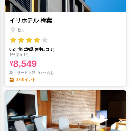
イリホテル 樟葉
枚方
8.2非常に満足 (0件口コミ)
1部屋 x 1泊
8,549
¥
税・サービス料
¥
786含む
38ポイント