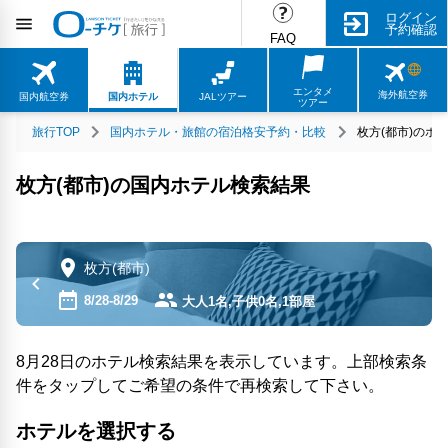
ログイン
予約確認
FAQ
エンタメ
海外航空券
国内航空券
国内ホテル
JALツアー
ツアー
旅行TOP
国内ホテル・旅館の宿泊格安予約・比較
枚方(都市)のホ
枚方(都市)の国内ホテル検索結果
枚方(都市)
8/28-8/29
大人1名,子供0名,1部屋
8月28日のホテル検索結果を表示しています。上部検索条
件をタップしてご希望の条件で再検索して下さい。
ホテルを選択する