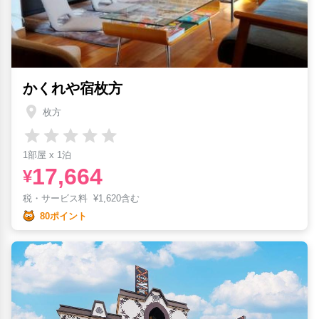
かくれや宿枚方
枚方
1部屋 x 1泊
17,664
¥
税・サービス料
¥
1,620含む
80ポイント