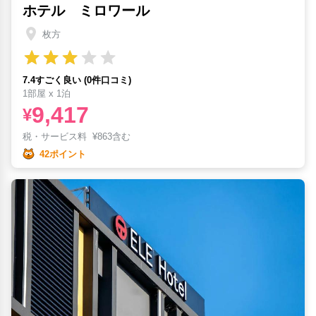
ホテル ミロワール
枚方
7.4すごく良い (0件口コミ)
1部屋 x 1泊
9,417
¥
税・サービス料
¥
863含む
42ポイント