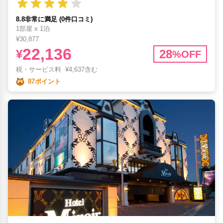
8.8非常に満足 (0件口コミ)
1部屋 x 1泊
¥30,877
22,136
¥
28
%OFF
税・サービス料
¥
4,637含む
87ポイント