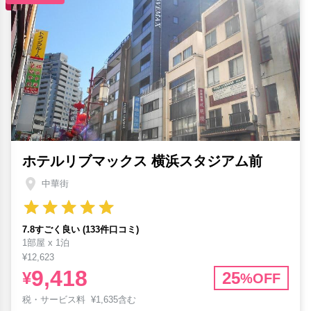
ホテルリブマックス 横浜スタジアム前
中華街
7.8すごく良い (133件口コミ)
1部屋 x 1泊
¥12,623
9,418
¥
25
%OFF
税・サービス料
¥
1,635含む