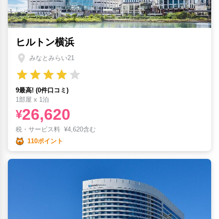
ヒルトン横浜
みなとみらい21
9最高! (0件口コミ)
1部屋 x 1泊
26,620
¥
税・サービス料
¥
4,620含む
110ポイント