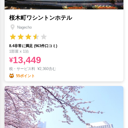
桜木町ワシントンホテル
Nagecho
8.4非常に満足 (963件口コミ)
1部屋 x 1泊
13,449
¥
税・サービス料
¥
2,360含む
55ポイント