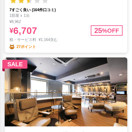
7すごく良い (164件口コミ)
1部屋 x 1泊
¥8,962
6,707
¥
25
%OFF
税・サービス料
¥
1,164含む
27ポイント
SALE