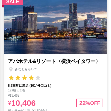
SALE
アパホテル&リゾート〈横浜ベイタワー〉
みなとみらい21
8.6非常に満足 (1014件口コミ)
1部屋 x 1泊
¥13,462
10,406
¥
22
%OFF
税・サービス料
¥
1,806含む