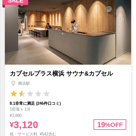
SALE
カプセルプラス横浜 サウナ&カプセル
横浜駅
8.1非常に満足 (246件口コミ)
1部屋 x 1泊
¥3,880
3,120
¥
19
%OFF
税・サービス料
¥
542含む