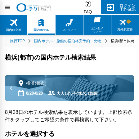
ログイン
予約確認
FAQ
エンタメ
海外航空券
国内航空券
国内ホテル
JALツアー
ツアー
旅行TOP
国内ホテル・旅館の宿泊格安予約・比較
横浜(都市)のホ
横浜(都市)の国内ホテル検索結果
横浜(都市)
8/28-8/29
大人1名,子供0名,1部屋
8月28日のホテル検索結果を表示しています。上部検索条
件をタップしてご希望の条件で再検索して下さい。
ホテルを選択する