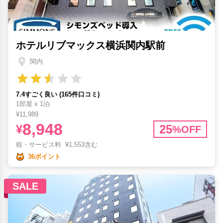
ホテルリブマックス横浜関内駅前
関内
7.4すごく良い (165件口コミ)
1部屋 x 1泊
¥11,989
8,948
¥
25
%OFF
税・サービス料
¥
1,553含む
36ポイント
SALE