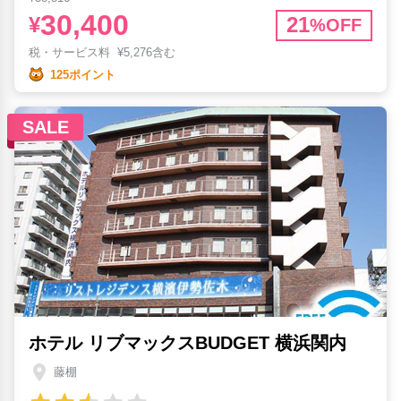
30,400
¥
21
%OFF
税・サービス料
¥
5,276含む
125ポイント
SALE
ホテル リブマックスBUDGET 横浜関内
藤棚