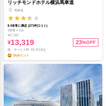
リッチモンドホテル横浜馬車道
馬車道
8.4非常に満足 (273件口コミ)
1部屋 x 1泊
¥17,310
13,319
¥
23
%OFF
税・サービス料
¥
2,311含む
55ポイント