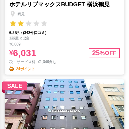
ホテルリブマックスBUDGET 横浜鶴見
鶴見
6.2良い (342件口コミ)
1部屋 x 1泊
¥8,069
6,031
¥
25
%OFF
税・サービス料
¥
1,046含む
24ポイント
SALE