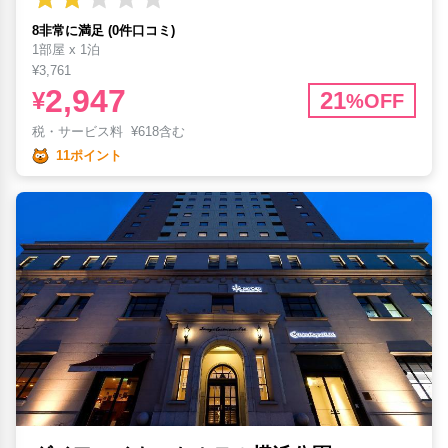
8非常に満足 (0件口コミ)
1部屋 x 1泊
¥3,761
2,947
¥
21
%OFF
税・サービス料
¥
618含む
11ポイント