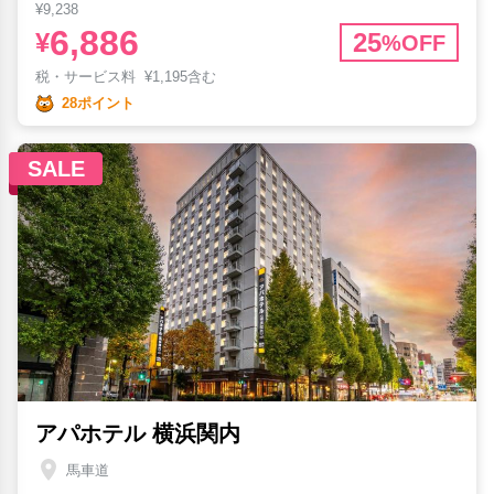
¥9,238
6,886
¥
25
%OFF
税・サービス料
¥
1,195含む
28ポイント
SALE
アパホテル 横浜関内
馬車道