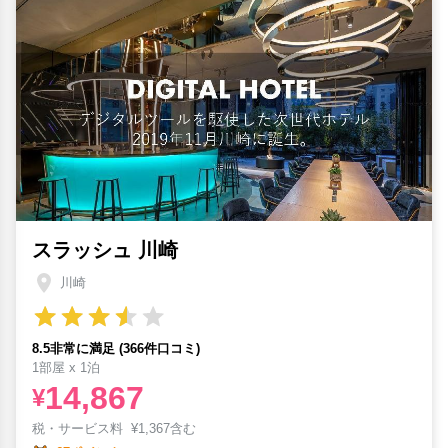
スラッシュ 川崎
川崎
8.5非常に満足 (366件口コミ)
1部屋 x 1泊
14,867
¥
税・サービス料
¥
1,367含む