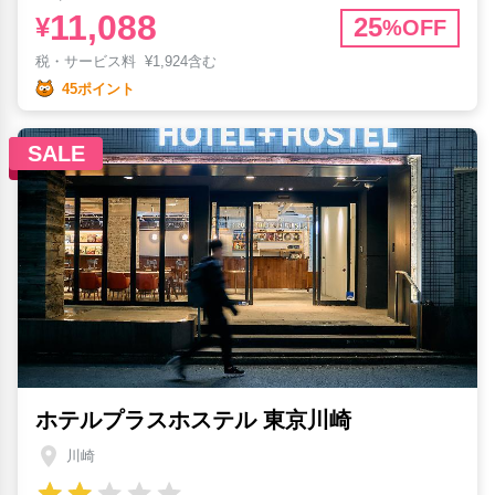
11,088
¥
25
%OFF
税・サービス料
¥
1,924含む
45ポイント
SALE
ホテルプラスホステル 東京川崎
川崎