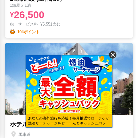
1部屋 x 1泊
26,500
¥
税・サービス料
¥
5,551含む
104ポイント
あなたの海外旅行を応援！毎月抽選でローチケが
ホテルマイステイズ横浜関内
燃油サーチャージをどーーんとキャッシュバッ
ク！
馬車道