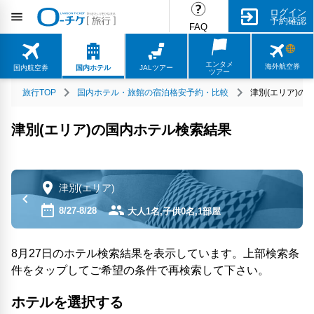
ログイン
予約確認
FAQ
エンタメ
海外航空券
国内航空券
国内ホテル
JALツアー
ツアー
旅行TOP
国内ホテル・旅館の宿泊格安予約・比較
津別(エリア)の
津別(エリア)の国内ホテル検索結果
津別(エリア)
8/27-8/28
大人1名,子供0名,1部屋
8月27日のホテル検索結果を表示しています。上部検索条
件をタップしてご希望の条件で再検索して下さい。
ホテルを選択する