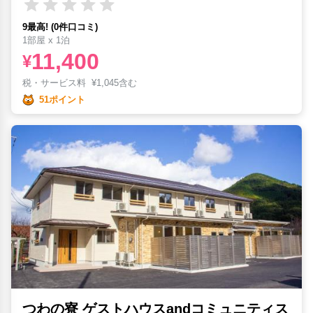
9最高! (0件口コミ)
1部屋 x 1泊
11,400
¥
税・サービス料
¥
1,045含む
51ポイント
つわの寮 ゲストハウスandコミュニティス