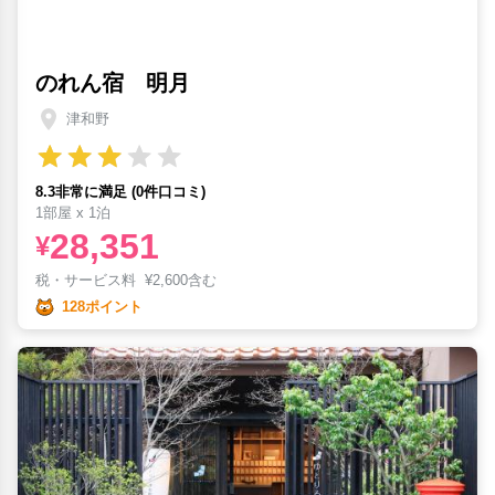
のれん宿 明月
津和野
8.3非常に満足 (0件口コミ)
1部屋 x 1泊
28,351
¥
税・サービス料
¥
2,600含む
128ポイント