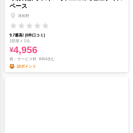
ペース
津和野
9.7最高! (0件口コミ)
1部屋 x 1泊
4,956
¥
税・サービス料
¥
454含む
22ポイント