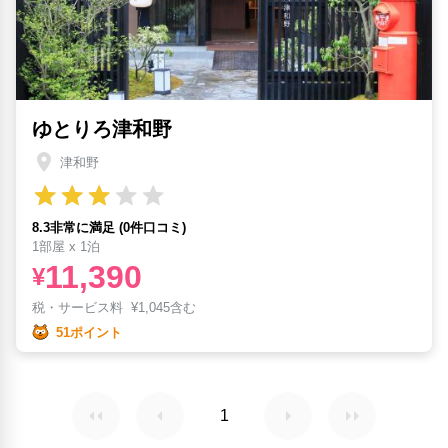
ゆとりろ津和野
津和野
8.3非常に満足 (0件口コミ)
1部屋 x 1泊
11,390
¥
税・サービス料
¥
1,045含む
51ポイント
1