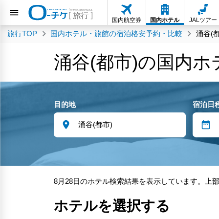
国内航空券
国内ホテル
JALツアー
旅行TOP
国内ホテル・旅館の宿泊格安予約・比較
涌谷(
涌谷(都市)の国内
目的地
宿泊日
8月28日のホテル検索結果を表示しています。上
ホテルを選択する