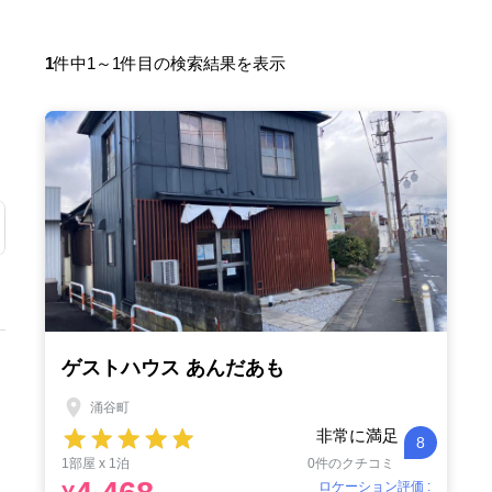
1
件中1～1件目の検索結果を表示
ゲストハウス あんだあも
涌谷町
非常に満足
8
1部屋 x 1泊
0件のクチコミ
ロケーション評価 :