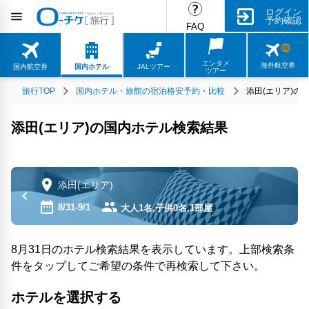
ログイン
予約確認
FAQ
エンタメ
海外航空券
国内航空券
国内ホテル
JALツアー
ツアー
旅行TOP
国内ホテル・旅館の宿泊格安予約・比較
添田(エリア)の
添田(エリア)の国内ホテル検索結果
添田(エリア)
8/31-9/1
大人1名,子供0名,1部屋
8月31日のホテル検索結果を表示しています。上部検索条
件をタップしてご希望の条件で再検索して下さい。
ホテルを選択する