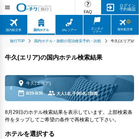
ログイン
予約確認
FAQ
エンタメ
海外航空券
国内航空券
国内ホテル
JALツアー
ツアー
旅行TOP
国内ホテル・旅館の宿泊格安予約・比較
牛久(エリア)の
牛久(エリア)の国内ホテル検索結果
牛久(エリア)
8/29-8/30
大人1名,子供0名,1部屋
8月29日のホテル検索結果を表示しています。上部検索条
件をタップしてご希望の条件で再検索して下さい。
ホテルを選択する