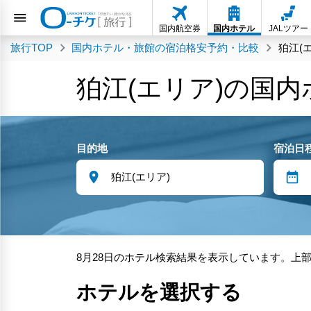
国内航空券
国内ホテル
JALツアー
旅行TOP
国内ホテル・旅館の宿泊格安予約・比較
狛江(
狛江(エリア)の国
目的地
宿泊日
8月28日のホテル検索結果を表示しています。上
ホテルを選択する