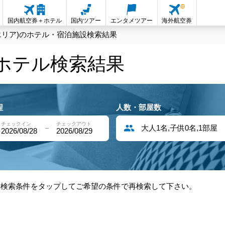
国内航空券＋ホテル
国内ツアー
エンタメツアー
海外航空券
エリア)のホテル・宿泊施設検索結果
内ホテル検索結果
程
人数・部屋数
チェックイン
チェックアウト
大人1名,子供0名,1部屋
2026/08/28
2026/08/29
部検索条件をタップしてご希望の条件で再検索して下さい。