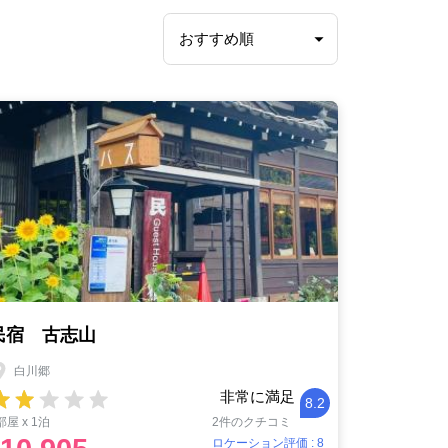
民宿 古志山
白川郷
非常に満足
8.2
部屋 x 1泊
2件のクチコミ
ロケーション評価 : 8