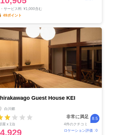
10,905
税・サービス料
¥
1,000含む
49ポイント
hirakawago Guest House KEI
白川郷
非常に満足
8.5
部屋 x 1泊
4件のクチコミ
4,929
ロケーション評価 : 0