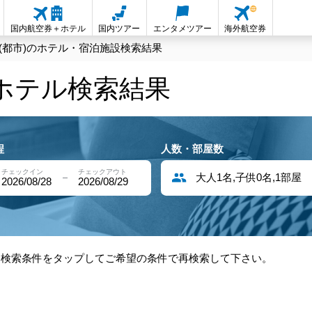
国内航空券＋ホテル
国内ツアー
エンタメツアー
海外航空券
(都市)のホテル・宿泊施設検索結果
内ホテル検索結果
程
人数・部屋数
チェックイン
チェックアウト
大人1名,子供0名,1部屋
2026/08/28
2026/08/29
部検索条件をタップしてご希望の条件で再検索して下さい。