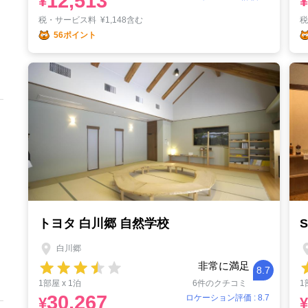
12,513
¥
¥
税・サービス料
¥
1,148含む
56ポイント
トヨタ 白川郷 自然学校
S
白川郷
非常に満足
8.7
1部屋 x 1泊
6件のクチコミ
1
30,267
ロケーション評価 : 8.7
¥
¥