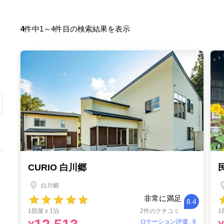
4
件中1～4件目の検索結果を表示
CURIO 白川郷
白川郷
非常に満足
8.4
1部屋 x 1泊
2件のクチコミ
1
ロケーション評価 : 8