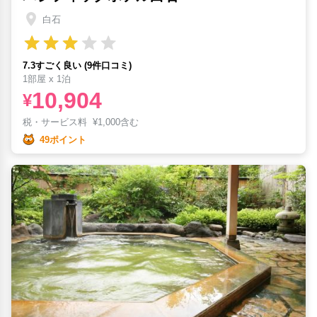
白石
7.3すごく良い (9件口コミ)
1部屋 x 1泊
10,904
¥
税・サービス料
¥
1,000含む
49ポイント