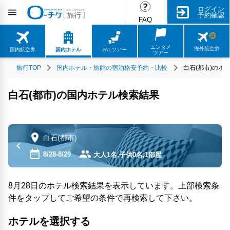
ログイン
予約確認
FAQ
エンタメ
海外航空券
国内航空券
国内ホテル
JALツアー
ツアー
旅行TOP
国内ホテル・旅館の宿泊格安予約・比較
白石(都市)のホ
白石(都市)の国内ホテル検索結果
白石(都市)
8/28-8/29
大人1名,子供0名,1部屋
8月28日のホテル検索結果を表示しています。上部検索条
件をタップしてご希望の条件で再検索して下さい。
ホテルを選択する