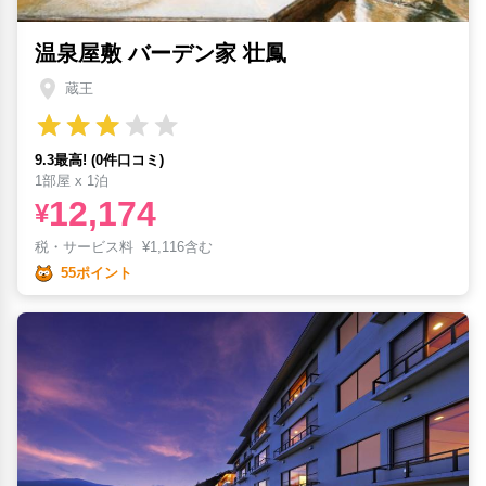
温泉屋敷 バーデン家 壮鳳
蔵王
9.3最高! (0件口コミ)
1部屋 x 1泊
12,174
¥
税・サービス料
¥
1,116含む
55ポイント