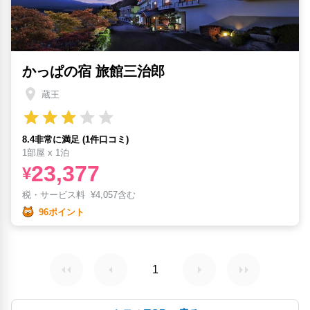
かっぱの宿 旅館三治郎
蔵王
8.4非常に満足 (1件口コミ)
1部屋 x 1泊
23,377
¥
税・サービス料
¥
4,057含む
96ポイント
1