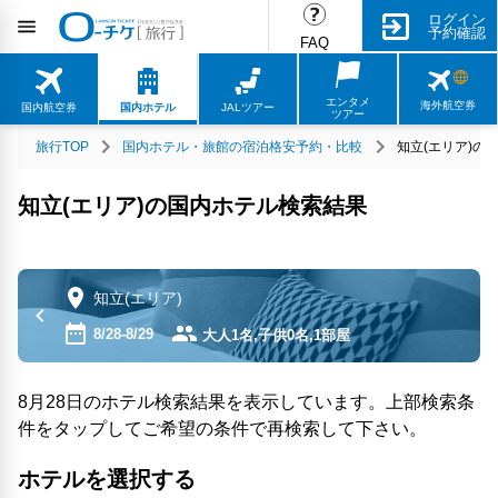
ログイン
予約確認
FAQ
エンタメ
海外航空券
国内航空券
国内ホテル
JALツアー
ツアー
旅行TOP
国内ホテル・旅館の宿泊格安予約・比較
知立(エリア)の
知立(エリア)の国内ホテル検索結果
知立(エリア)
8/28-8/29
大人1名,子供0名,1部屋
8月28日のホテル検索結果を表示しています。上部検索条
件をタップしてご希望の条件で再検索して下さい。
ホテルを選択する