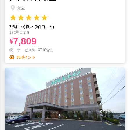
知立
7.5すごく良い (0件口コミ)
1部屋 x 1泊
7,809
¥
税・サービス料
¥
716含む
35ポイント