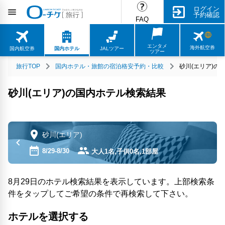
ログイン
予約確認
FAQ
エンタメ
海外航空券
国内航空券
国内ホテル
JALツアー
ツアー
旅行TOP
国内ホテル・旅館の宿泊格安予約・比較
砂川(エリア)の
砂川(エリア)の国内ホテル検索結果
砂川(エリア)
8/29-8/30
大人1名,子供0名,1部屋
8月29日のホテル検索結果を表示しています。上部検索条
件をタップしてご希望の条件で再検索して下さい。
ホテルを選択する