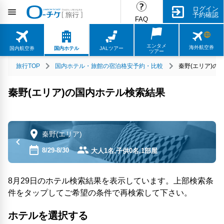
ログイン
予約確認
FAQ
エンタメ
海外航空券
国内航空券
国内ホテル
JALツアー
ツアー
旅行TOP
国内ホテル・旅館の宿泊格安予約・比較
秦野(エリア)の
秦野(エリア)の国内ホテル検索結果
秦野(エリア)
8/29-8/30
大人1名,子供0名,1部屋
8月29日のホテル検索結果を表示しています。上部検索条
件をタップしてご希望の条件で再検索して下さい。
ホテルを選択する