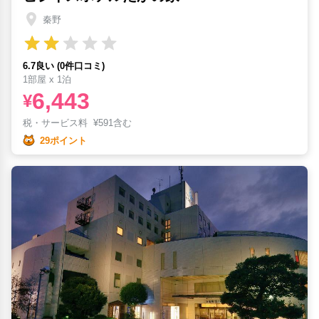
秦野
6.7良い (0件口コミ)
1部屋 x 1泊
6,443
¥
税・サービス料
¥
591含む
29ポイント