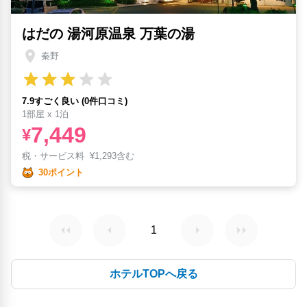
はだの 湯河原温泉 万葉の湯
秦野
7.9すごく良い (0件口コミ)
1部屋 x 1泊
7,449
¥
税・サービス料
¥
1,293含む
30ポイント
1
ホテルTOPへ戻る