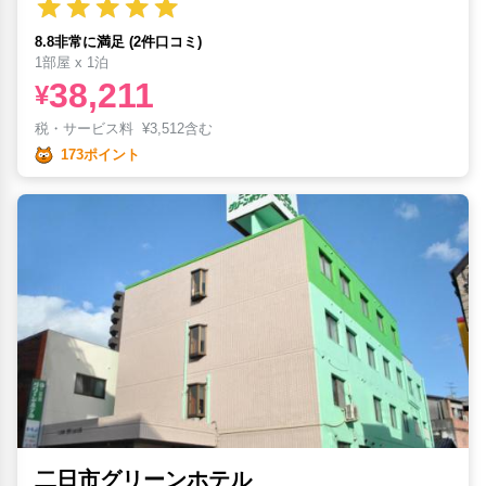
8.8非常に満足 (2件口コミ)
1部屋 x 1泊
38,211
¥
税・サービス料
¥
3,512含む
173ポイント
二日市グリーンホテル