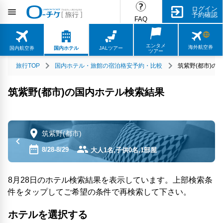
ログイン
予約確認
FAQ
エンタメ
海外航空券
国内航空券
国内ホテル
JALツアー
ツアー
旅行TOP
国内ホテル・旅館の宿泊格安予約・比較
筑紫野(都市)の
筑紫野(都市)の国内ホテル検索結果
筑紫野(都市)
8/28-8/29
大人1名,子供0名,1部屋
8月28日のホテル検索結果を表示しています。上部検索条
件をタップしてご希望の条件で再検索して下さい。
ホテルを選択する