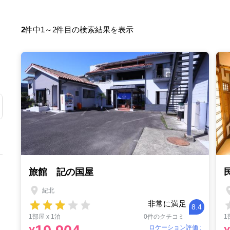
2
件中1～2件目の検索結果を表示
旅館 記の国屋
紀北
非常に満足
8.4
1部屋 x 1泊
0件のクチコミ
1
ロケーション評価 :