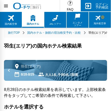
ログイン
予約確認
FAQ
エンタメ
海外航空券
国内航空券
国内ホテル
JALツアー
ツアー
旅行TOP
国内ホテル・旅館の宿泊格安予約・比較
羽生(エリア)の
羽生(エリア)の国内ホテル検索結果
羽生(エリア)
8/28-8/29
大人1名,子供0名,1部屋
8月28日のホテル検索結果を表示しています。上部検索条
件をタップしてご希望の条件で再検索して下さい。
ホテルを選択する