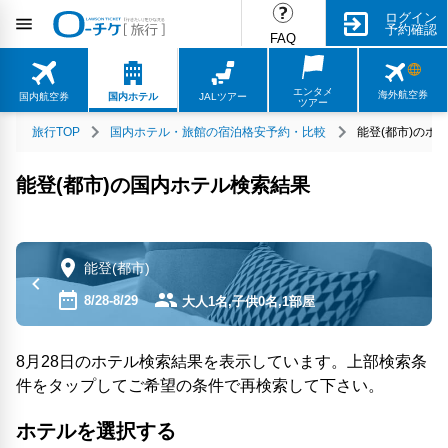
ログイン
予約確認
FAQ
エンタメ
海外航空券
国内航空券
国内ホテル
JALツアー
ツアー
旅行TOP
国内ホテル・旅館の宿泊格安予約・比較
能登(都市)のホ
能登(都市)の国内ホテル検索結果
能登(都市)
8/28-8/29
大人1名,子供0名,1部屋
8月28日のホテル検索結果を表示しています。上部検索条
件をタップしてご希望の条件で再検索して下さい。
ホテルを選択する