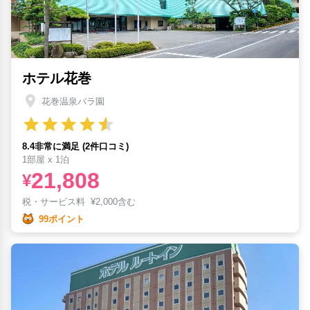
ホテル花巻
花巻温泉バラ園
8.4非常に満足 (2件口コミ)
1部屋 x 1泊
21,808
¥
税・サービス料
¥
2,000含む
99ポイント