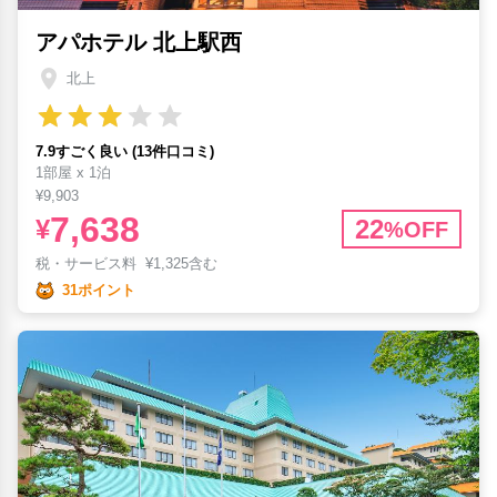
アパホテル 北上駅西
北上
7.9すごく良い (13件口コミ)
1部屋 x 1泊
¥9,903
7,638
¥
22
%OFF
税・サービス料
¥
1,325含む
31ポイント