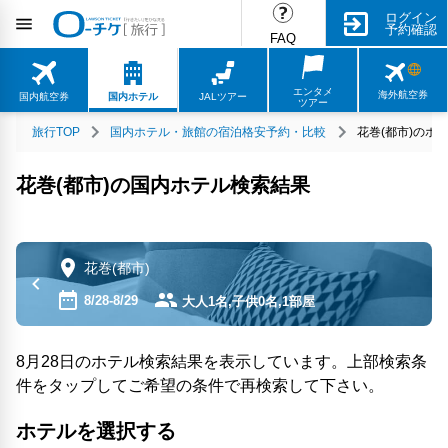
ログイン
予約確認
FAQ
エンタメ
海外航空券
国内航空券
国内ホテル
JALツアー
ツアー
旅行TOP
国内ホテル・旅館の宿泊格安予約・比較
花巻(都市)のホ
花巻(都市)の国内ホテル検索結果
花巻(都市)
8/28-8/29
大人1名,子供0名,1部屋
8月28日のホテル検索結果を表示しています。上部検索条
件をタップしてご希望の条件で再検索して下さい。
ホテルを選択する