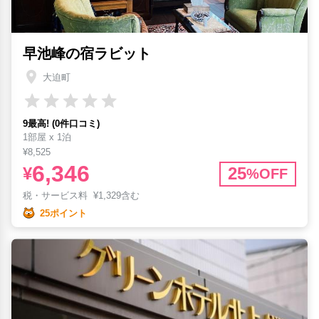
早池峰の宿ラビット
大迫町
9最高! (0件口コミ)
1部屋 x 1泊
¥8,525
6,346
¥
25
%OFF
税・サービス料
¥
1,329含む
25ポイント