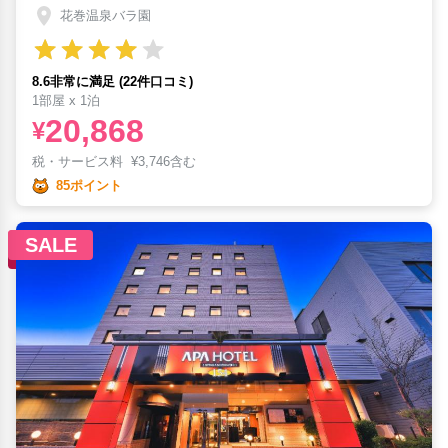
花巻温泉バラ園
8.6非常に満足 (22件口コミ)
1部屋 x 1泊
20,868
¥
税・サービス料
¥
3,746含む
85ポイント
SALE