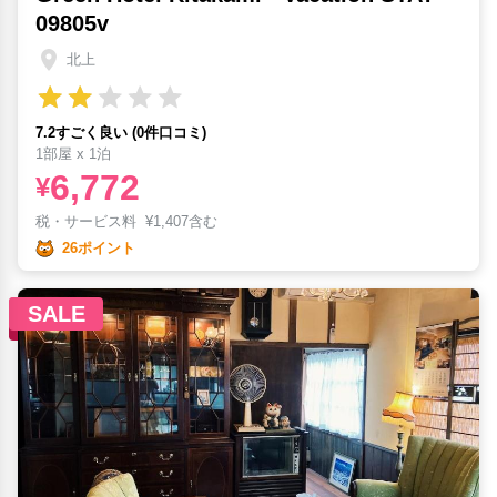
09805v
北上
7.2すごく良い (0件口コミ)
1部屋 x 1泊
6,772
¥
税・サービス料
¥
1,407含む
26ポイント
SALE