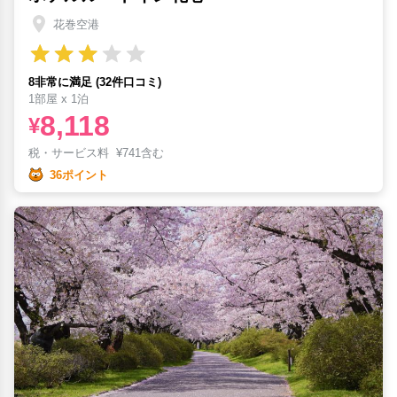
花巻空港
8非常に満足 (32件口コミ)
1部屋 x 1泊
8,118
¥
税・サービス料
¥
741含む
36ポイント