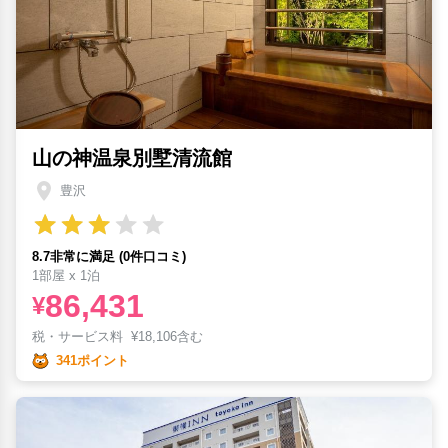
山の神温泉別墅清流館
豊沢
8.7非常に満足 (0件口コミ)
1部屋 x 1泊
86,431
¥
税・サービス料
¥
18,106含む
341ポイント