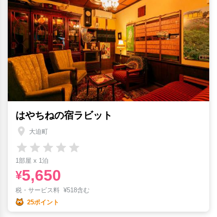
はやちねの宿ラビット
大迫町
1部屋 x 1泊
5,650
¥
税・サービス料
¥
518含む
25ポイント