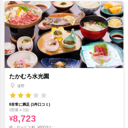
たかむろ水光園
遠野
8非常に満足 (1件口コミ)
1部屋 x 1泊
8,723
¥
税・サービス料
¥
800含む