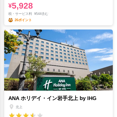
5,928
¥
税・サービス料
¥
544含む
26ポイント
ANA ホリデイ・イン岩手北上 by IHG
北上