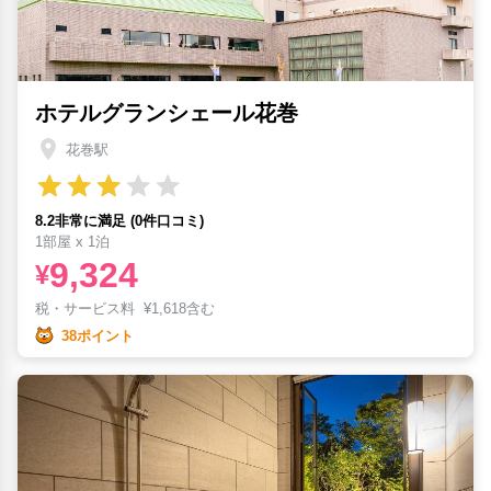
ホテルグランシェール花巻
花巻駅
8.2非常に満足 (0件口コミ)
1部屋 x 1泊
9,324
¥
税・サービス料
¥
1,618含む
38ポイント