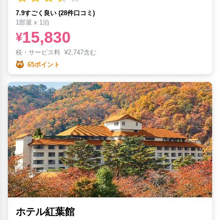
7.9すごく良い (28件口コミ)
1部屋 x 1泊
15,830
¥
税・サービス料
¥
2,747含む
65ポイント
ホテル紅葉館