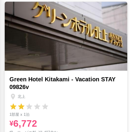
Green Hotel Kitakami - Vacation STAY
09826v
北上
1部屋 x 1泊
6,772
¥