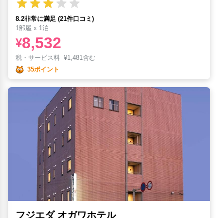
8.2非常に満足 (21件口コミ)
1部屋 x 1泊
8,532
¥
税・サービス料
¥
1,481含む
35ポイント
フジエダ オガワホテル