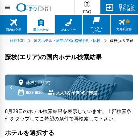
ログイン
予約確認
FAQ
エンタメ
海外航空券
国内航空券
国内ホテル
JALツアー
ツアー
旅行TOP
国内ホテル・旅館の宿泊格安予約・比較
藤枝(エリア)の
藤枝(エリア)の国内ホテル検索結果
藤枝(エリア)
8/29-8/30
大人1名,子供0名,1部屋
8月29日のホテル検索結果を表示しています。上部検索条
件をタップしてご希望の条件で再検索して下さい。
ホテルを選択する