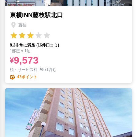
東横INN藤枝駅北口
藤枝
8.2非常に満足 (16件口コミ)
1部屋 x 1泊
9,573
¥
税・サービス料
¥
871含む
43ポイント