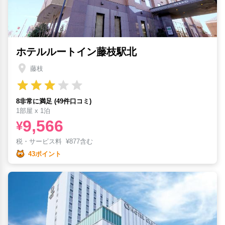
ホテルルートイン藤枝駅北
藤枝
8非常に満足 (49件口コミ)
1部屋 x 1泊
9,566
¥
税・サービス料
¥
877含む
43ポイント