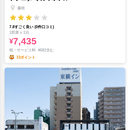
藤枝
7.8すごく良い (0件口コミ)
1部屋 x 1泊
7,435
¥
税・サービス料
¥
682含む
33ポイント