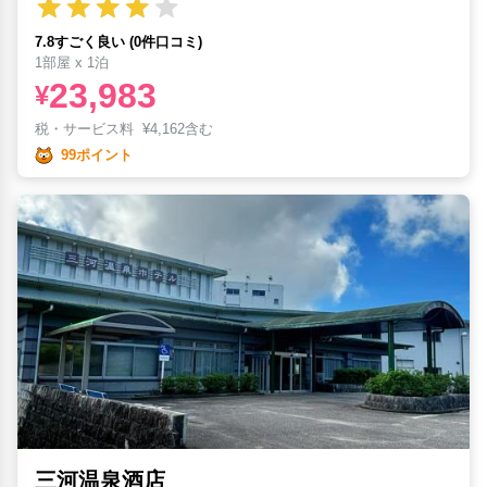
7.8すごく良い (0件口コミ)
1部屋 x 1泊
23,983
¥
税・サービス料
¥
4,162含む
99ポイント
三河温泉酒店