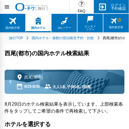
ログイン
予約確認
FAQ
エンタメ
海外航空券
国内航空券
国内ホテル
JALツアー
ツアー
旅行TOP
国内ホテル・旅館の宿泊格安予約・比較
西尾(都市)のホ
西尾(都市)の国内ホテル検索結果
西尾(都市)
8/29-8/30
大人1名,子供0名,1部屋
8月29日のホテル検索結果を表示しています。上部検索条
件をタップしてご希望の条件で再検索して下さい。
ホテルを選択する