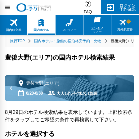
ログイン
予約確認
FAQ
エンタメ
海外航空券
国内航空券
国内ホテル
JALツアー
ツアー
旅行TOP
国内ホテル・旅館の宿泊格安予約・比較
豊後大野(エリア
豊後大野(エリア)の国内ホテル検索結果
豊後大野(エリア)
8/29-8/30
大人1名,子供0名,1部屋
8月29日のホテル検索結果を表示しています。上部検索条
件をタップしてご希望の条件で再検索して下さい。
ホテルを選択する