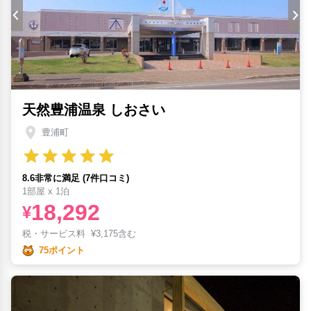
天然豊浦温泉 しおさい
豊浦町
8.6非常に満足 (7件口コミ)
1部屋 x 1泊
18,292
¥
税・サービス料
¥
3,175含む
75ポイント