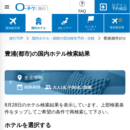
ログイン
予約確認
FAQ
エンタメ
海外航空券
国内航空券
国内ホテル
JALツアー
ツアー
旅行TOP
国内ホテル・旅館の宿泊格安予約・比較
豊浦(都市)のホ
豊浦(都市)の国内ホテル検索結果
豊浦(都市)
8/28-8/29
大人1名,子供0名,1部屋
8月28日のホテル検索結果を表示しています。上部検索条
件をタップしてご希望の条件で再検索して下さい。
ホテルを選択する