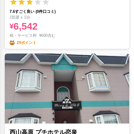
7.6すごく良い (0件口コミ)
1部屋 x 1泊
6,542
¥
税・サービス料
¥
600含む
29ポイント
西山高原 プチホテル恋泉