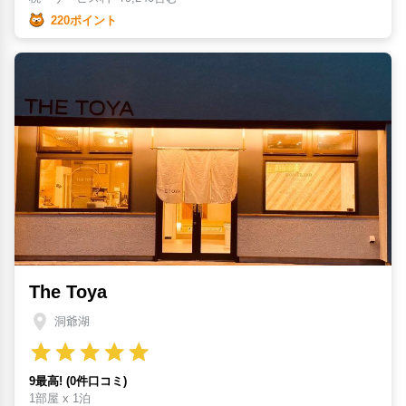
220ポイント
The Toya
洞爺湖
9最高! (0件口コミ)
1部屋 x 1泊