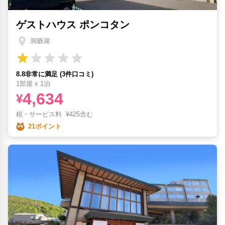
ゲストハウス ポンコタン
洞爺湖
8.8非常に満足 (3件口コミ)
1部屋 x 1泊
4,634
¥
税・サービス料
¥
425含む
21ポイント