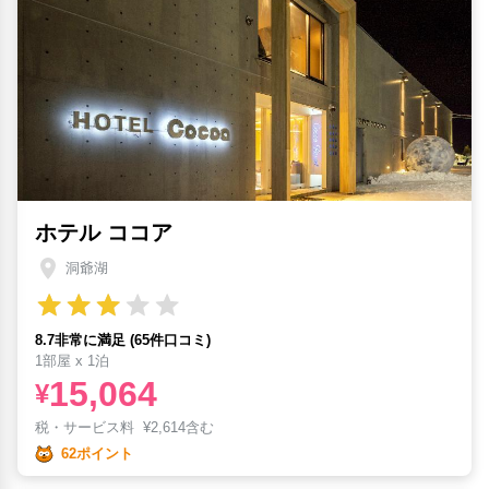
ホテル ココア
洞爺湖
8.7非常に満足 (65件口コミ)
1部屋 x 1泊
15,064
¥
税・サービス料
¥
2,614含む
62ポイント