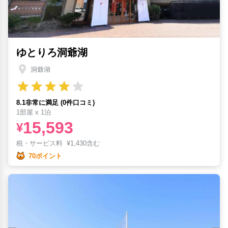
ゆとりろ洞爺湖
洞爺湖
8.1非常に満足 (0件口コミ)
1部屋 x 1泊
15,593
¥
税・サービス料
¥
1,430含む
70ポイント