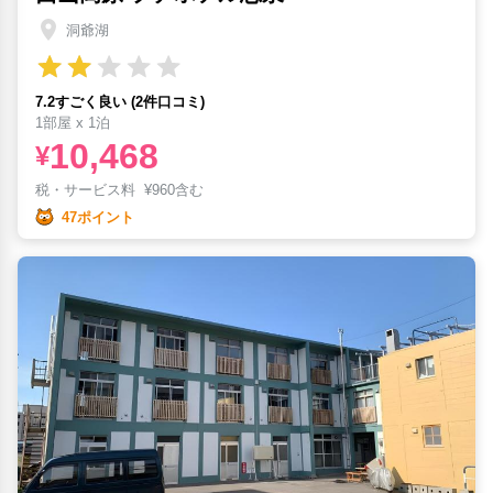
洞爺湖
7.2すごく良い (2件口コミ)
1部屋 x 1泊
10,468
¥
税・サービス料
¥
960含む
47ポイント