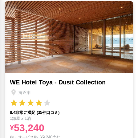
WE Hotel Toya - Dusit Collection
洞爺湖
8.4非常に満足 (35件口コミ)
1部屋 x 1泊
53,240
¥
税・サービス料
¥
9,240含む