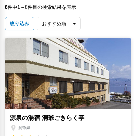
8
件中1～8件目の検索結果を表示
絞り込み
源泉の湯宿 洞爺ごきらく亭
洞爺湖