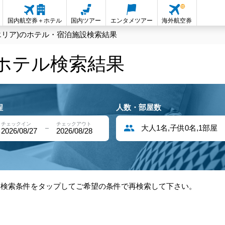
国内航空券＋ホテル
国内ツアー
エンタメツアー
海外航空券
エリア)のホテル・宿泊施設検索結果
内ホテル検索結果
程
人数・部屋数
チェックイン
チェックアウト
大人1名,子供0名,1部屋
2026/08/27
2026/08/28
部検索条件をタップしてご希望の条件で再検索して下さい。