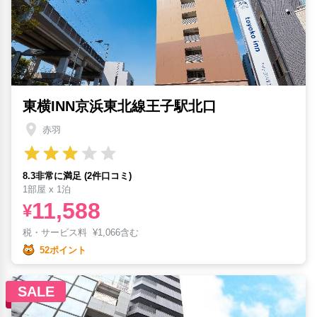
東横INN京浜東北線王子駅北口
赤羽
8.3非常に満足 (2件口コミ)
1部屋 x 1泊
11,588
¥
税・サービス料
¥
1,066含む
52ポイント
SALE