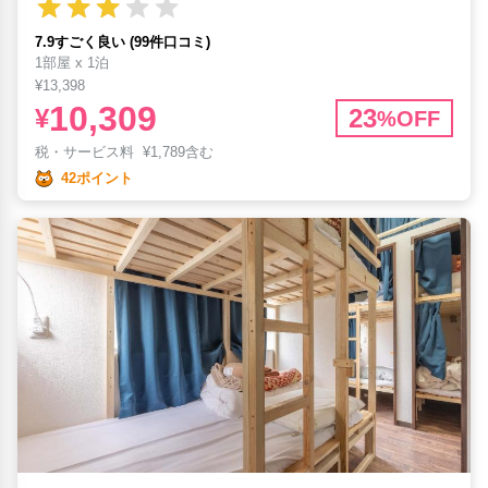
7.9すごく良い (99件口コミ)
1部屋 x 1泊
¥13,398
10,309
¥
23
%OFF
税・サービス料
¥
1,789含む
42ポイント