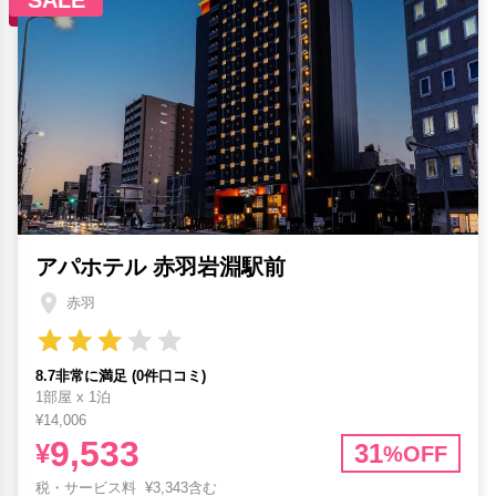
SALE
アパホテル 赤羽岩淵駅前
赤羽
8.7非常に満足 (0件口コミ)
1部屋 x 1泊
¥14,006
9,533
¥
31
%OFF
税・サービス料
¥
3,343含む