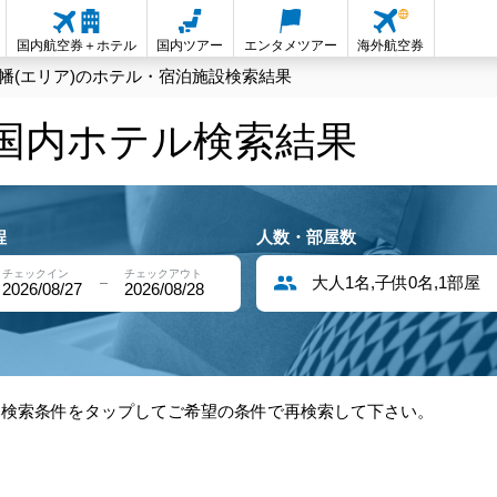
国内航空券＋ホテル
国内ツアー
エンタメツアー
海外航空券
幡(エリア)のホテル・宿泊施設検索結果
の国内ホテル検索結果
程
人数・部屋数
チェックイン
チェックアウト
大人1名,子供0名,1部屋
2026/08/27
2026/08/28
部検索条件をタップしてご希望の条件で再検索して下さい。