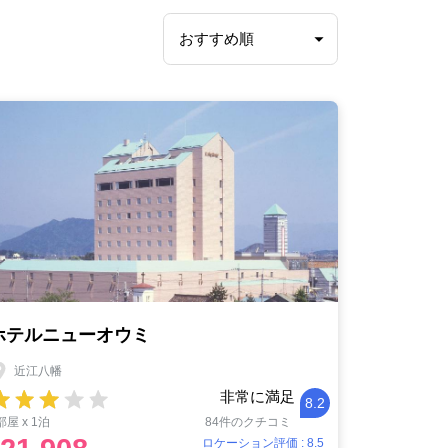
ホテルニューオウミ
近江八幡
非常に満足
8.2
部屋 x 1泊
84件のクチコミ
ロケーション評価 : 8.5