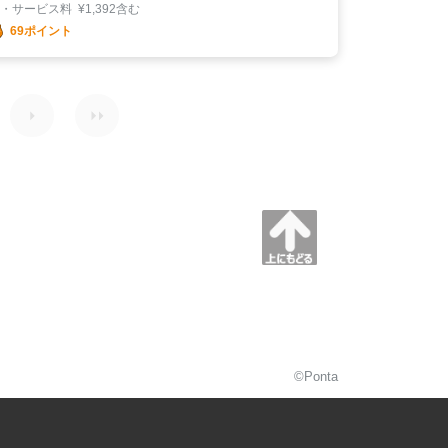
税・サービス料
¥
1,392含む
69ポイント
©Ponta