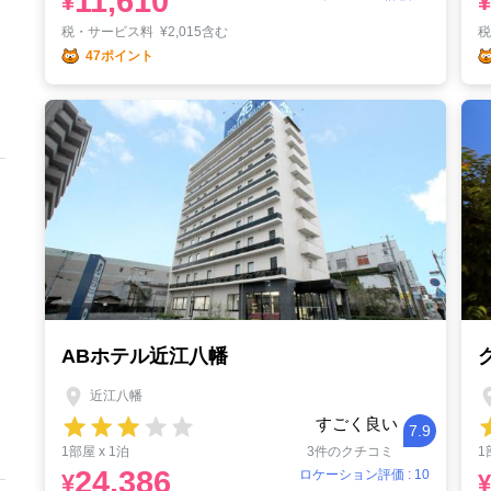
11,610
¥
¥
税・サービス料
¥
2,015含む
47ポイント
ABホテル近江八幡
近江八幡
すごく良い
7.9
1部屋 x 1泊
3件のクチコミ
1
24,386
ロケーション評価 : 10
¥
¥