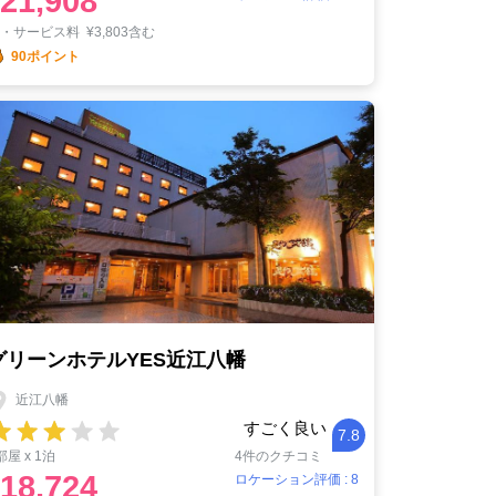
21,908
税・サービス料
¥
3,803含む
90ポイント
グリーンホテルYES近江八幡
近江八幡
すごく良い
7.8
部屋 x 1泊
4件のクチコミ
18,724
ロケーション評価 : 8