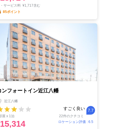
税・サービス料
¥
1,717含む
85ポイント
コンフォートイン近江八幡
近江八幡
すごく良い
7.7
部屋 x 1泊
22件のクチコミ
15,314
ロケーション評価 : 6.5