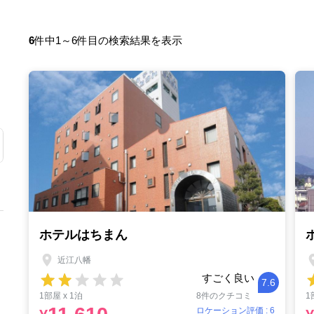
6
件中1～6件目の検索結果を表示
ホテルはちまん
近江八幡
すごく良い
7.6
1部屋 x 1泊
8件のクチコミ
1
ロケーション評価 : 6