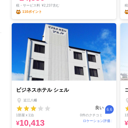
税・サービス料
¥
2,237含む
110ポイント
ビジネスホテル シェル
近江八幡
良い
6.6
1部屋 x 1泊
0件のクチコミ
1
10,413
ロケーション評価 :
¥
¥