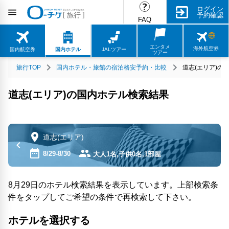
ログイン
予約確認
FAQ
エンタメ
海外航空券
国内航空券
国内ホテル
JALツアー
ツアー
旅行TOP
国内ホテル・旅館の宿泊格安予約・比較
道志(エリア)の
道志(エリア)の国内ホテル検索結果
道志(エリア)
8/29-8/30
大人1名,子供0名,1部屋
8月29日のホテル検索結果を表示しています。上部検索条
件をタップしてご希望の条件で再検索して下さい。
ホテルを選択する