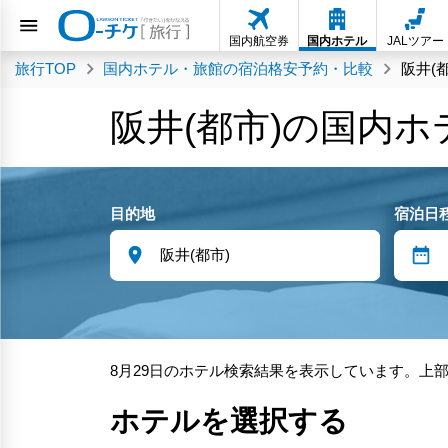
国内航空券
国内ホテル
JALツアー
旅行TOP
国内ホテル・旅館の宿泊格安予約・比較
阪井(
阪井(都市)の国内
目的地
宿泊日
8月29日のホテル検索結果を表示しています。上
ホテルを選択する