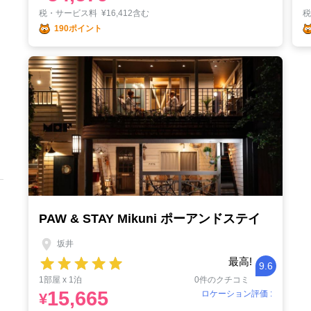
税・サービス料
¥
16,412含む
190ポイント
PAW & STAY Mikuni ポーアンドステイ
坂井
最高!
9.6
1部屋 x 1泊
0件のクチコミ
15,665
ロケーション評価 :
¥