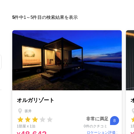
5
件中1～5件目の検索結果を表示
オルガリゾート
坂井
非常に満足
8
1部屋 x 1泊
0件のクチコミ
1
ロケーション評価 :