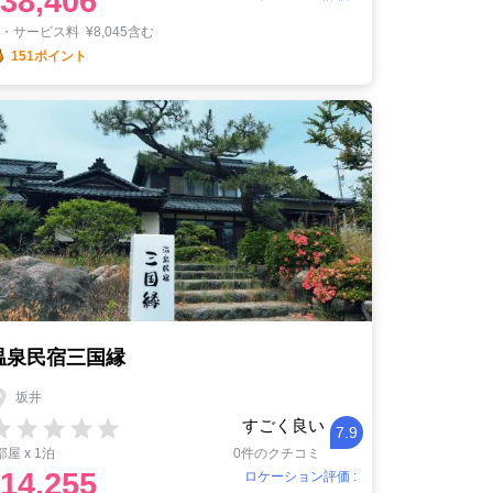
38,406
税・サービス料
¥
8,045含む
151ポイント
温泉民宿三国縁
坂井
すごく良い
7.9
部屋 x 1泊
0件のクチコミ
14,255
ロケーション評価 :