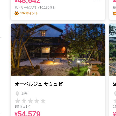
48,642
¥
¥
税・サービス料
¥
10,190含む
192ポイント
オーベルジュ サミュゼ
坂井
1部屋 x 1泊
1
54,579
¥
¥