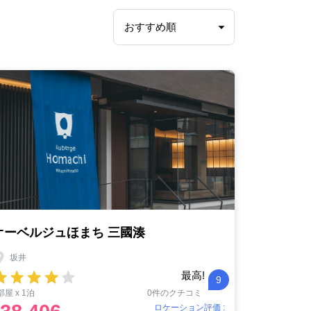
オーベルジュほまち 三國湊
坂井
最高!
9
部屋 x 1泊
0件のクチコミ
ロケーション評価 :