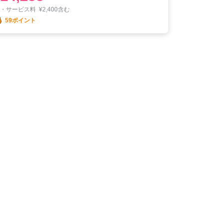
税・サービス料
¥
2,400含む
59ポイント