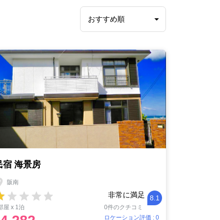
民宿 海景房
阪南
非常に満足
8.1
部屋 x 1泊
0件のクチコミ
ロケーション評価 : 0