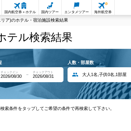
国内航空券＋ホテル
国内ツアー
エンタメツアー
海外航空券
エリア)のホテル・宿泊施設検索結果
内ホテル検索結果
程
人数・部屋数
チェックイン
チェックアウト
大人1名,子供0名,1部屋
2026/08/30
2026/08/31
部検索条件をタップしてご希望の条件で再検索して下さい。