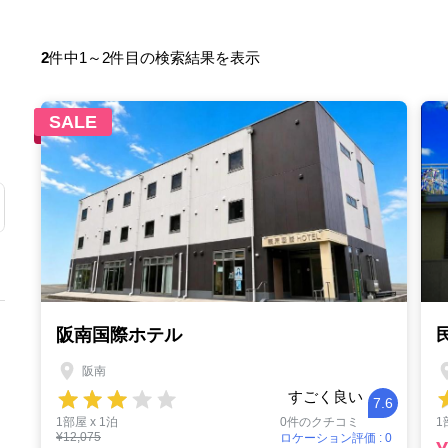
2
件中1～2件目の検索結果を表示
SALE
阪南国際ホテル
阪南
すごく良い
7.6
1部屋 x 1泊
0件のクチコミ
1
¥12,075
ロケーション評価 : 0