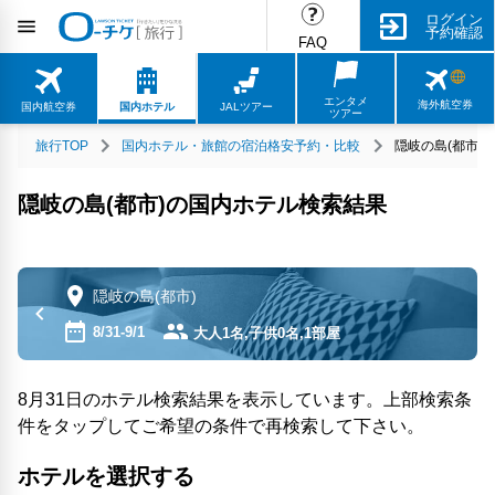
ログイン
予約確認
FAQ
エンタメ
海外航空券
国内航空券
国内ホテル
JALツアー
ツアー
旅行TOP
国内ホテル・旅館の宿泊格安予約・比較
隠岐の島(都市)
隠岐の島(都市)の国内ホテル検索結果
隠岐の島(都市)
8/31-9/1
大人1名,子供0名,1部屋
8月31日のホテル検索結果を表示しています。上部検索条
件をタップしてご希望の条件で再検索して下さい。
ホテルを選択する