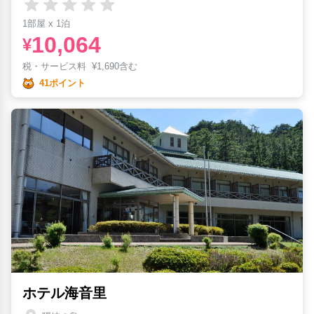
1部屋 x 1泊
10,064
¥
税・サービス料
¥
1,690含む
41ポイント
ホテル海音里