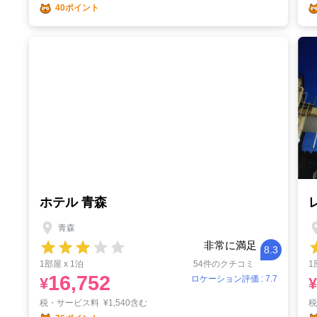
40ポイント
ホテル 青森
青森
非常に満足
8.3
1部屋 x 1泊
54件のクチコミ
1
16,752
ロケーション評価 : 7.7
¥
¥
税・サービス料
¥
1,540含む