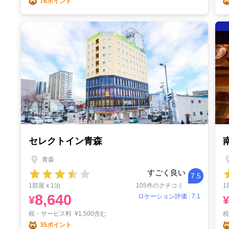
76ポイント
セレクトイン青森
青森
すごく良い
7.5
1部屋 x 1泊
105件のクチコミ
1
8,640
ロケーション評価 : 7.1
¥
¥
税・サービス料
¥
1,500含む
35ポイント