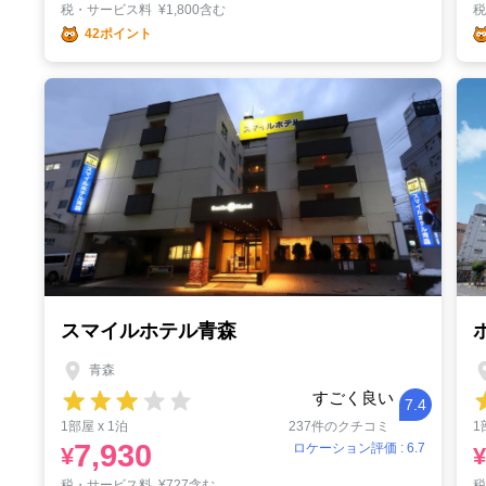
税・サービス料
¥
1,800含む
42ポイント
スマイルホテル青森
青森
すごく良い
7.4
1部屋 x 1泊
237件のクチコミ
1
7,930
ロケーション評価 : 6.7
¥
¥
税・サービス料
¥
727含む