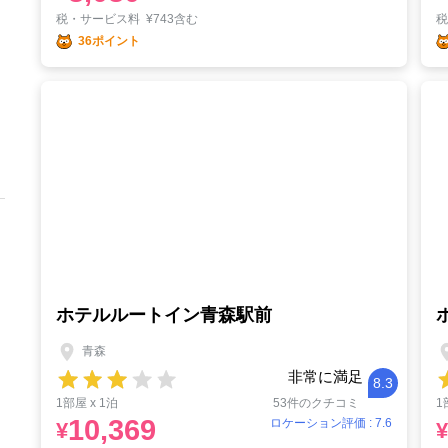
税・サービス料
¥
743含む
36ポイント
ホテルルートイン青森駅前
青森
非常に満足
8.3
1部屋 x 1泊
53件のクチコミ
1
10,369
ロケーション評価 : 7.6
¥
¥