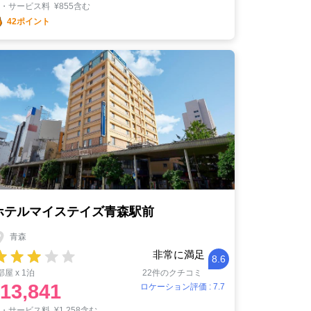
税・サービス料
¥
855含む
42ポイント
ホテルマイステイズ青森駅前
青森
非常に満足
8.6
部屋 x 1泊
22件のクチコミ
13,841
ロケーション評価 : 7.7
税・サービス料
¥
1,258含む