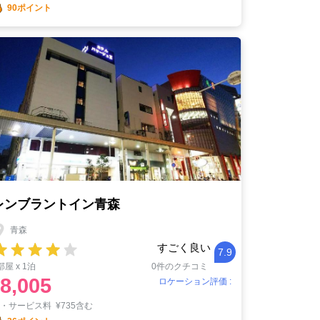
90ポイント
レンブラントイン青森
青森
すごく良い
7.9
部屋 x 1泊
0件のクチコミ
8,005
ロケーション評価 :
税・サービス料
¥
735含む