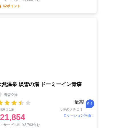
62ポイント
天然温泉 淡雪の湯 ドーミーイン青森
青森空港
最高!
9.1
部屋 x 1泊
0件のクチコミ
21,854
ロケーション評価 :
税・サービス料
¥
3,793含む