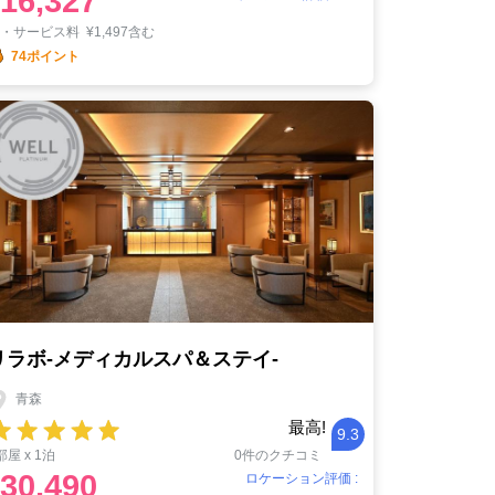
16,327
税・サービス料
¥
1,497含む
74ポイント
リラボ-メディカルスパ＆ステイ-
青森
最高!
9.3
部屋 x 1泊
0件のクチコミ
30,490
ロケーション評価 :