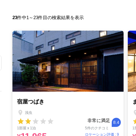
23
件中1～23件目の検索結果を表示
宿屋つばき
浅虫
非常に満足
8.4
1部屋 x 1泊
5件のクチコミ
1
ロケーション評価 : 9