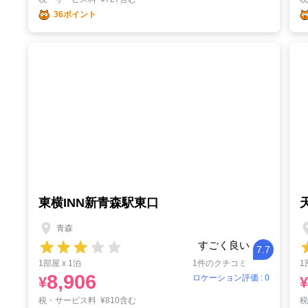
36ポイント
東横INN新青森駅東口
青森
すごく良い
7.7
1部屋 x 1泊
1件のクチコミ
1
8,906
ロケーション評価 : 0
¥
¥
税・サービス料
¥
810含む