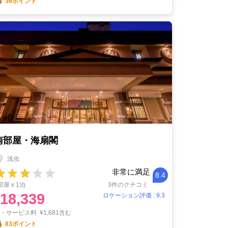
36ポイント
南部屋・海扇閣
浅虫
非常に満足
8.4
部屋 x 1泊
3件のクチコミ
18,339
ロケーション評価 : 9.3
税・サービス料
¥
1,681含む
83ポイント