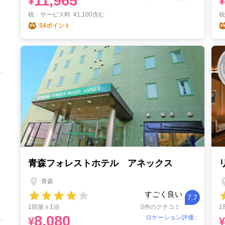
11,965
¥
¥
税・サービス料
¥
1,100含む
54ポイント
青森フォレストホテル アネックス
青森
すごく良い
7.7
1部屋 x 1泊
0件のクチコミ
1
8,080
ロケーション評価 :
¥
¥