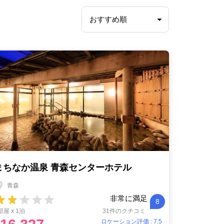
まちなか温泉 青森センターホテル
青森
非常に満足
8
部屋 x 1泊
31件のクチコミ
ロケーション評価 : 7.5