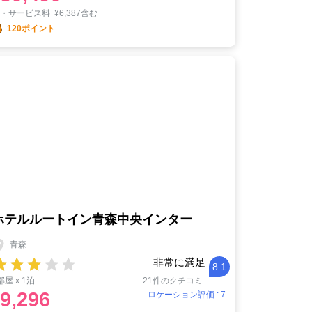
税・サービス料
¥
6,387含む
120ポイント
ホテルルートイン青森中央インター
青森
非常に満足
8.1
部屋 x 1泊
21件のクチコミ
9,296
ロケーション評価 : 7