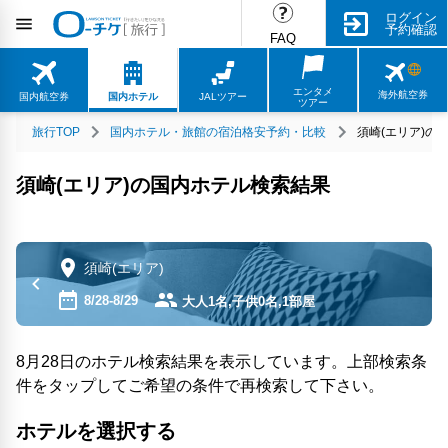
ログイン
予約確認
FAQ
エンタメ
海外航空券
国内航空券
国内ホテル
JALツアー
ツアー
旅行TOP
国内ホテル・旅館の宿泊格安予約・比較
須崎(エリア)の
須崎(エリア)の国内ホテル検索結果
須崎(エリア)
8/28-8/29
大人1名,子供0名,1部屋
8月28日のホテル検索結果を表示しています。上部検索条
件をタップしてご希望の条件で再検索して下さい。
ホテルを選択する