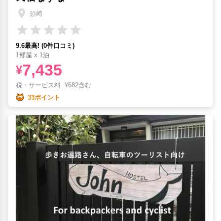
須崎
9.6最高! (0件口コミ)
1部屋 x 1泊
7,435
¥
税・サービス料
¥
682含む
33ポイント