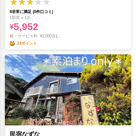
8非常に満足 (0件口コミ)
1部屋 x 1泊
5,952
¥
税・サービス料
¥
1,000含む
24ポイント
民宿なずな