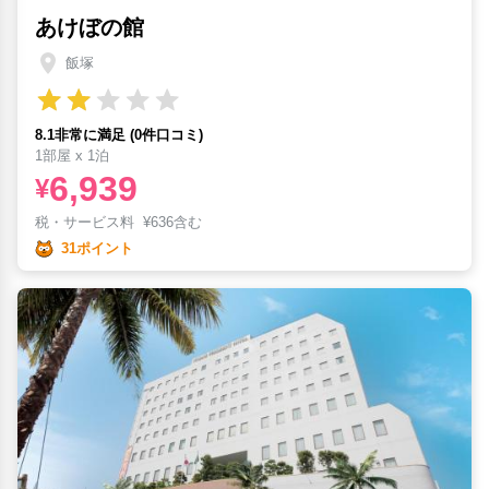
あけぼの館
飯塚
8.1非常に満足 (0件口コミ)
1部屋 x 1泊
6,939
¥
税・サービス料
¥
636含む
31ポイント