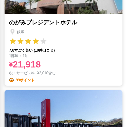
のがみプレジデントホテル
飯塚
7.8すごく良い (10件口コミ)
1部屋 x 1泊
21,918
¥
税・サービス料
¥
2,010含む
99ポイント