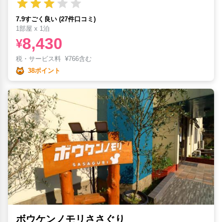
7.9すごく良い (27件口コミ)
1部屋 x 1泊
8,430
¥
税・サービス料
¥
766含む
38ポイント
ボウケンノモリささぐり