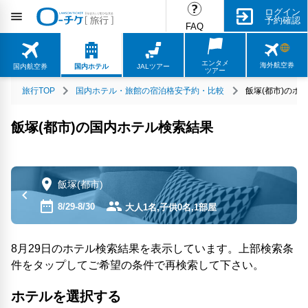
ログイン
予約確認
FAQ
エンタメ
海外航空券
国内航空券
国内ホテル
JALツアー
ツアー
旅行TOP
国内ホテル・旅館の宿泊格安予約・比較
飯塚(都市)のホ
飯塚(都市)の国内ホテル検索結果
飯塚(都市)
8/29-8/30
大人1名,子供0名,1部屋
8月29日のホテル検索結果を表示しています。上部検索条
件をタップしてご希望の条件で再検索して下さい。
ホテルを選択する