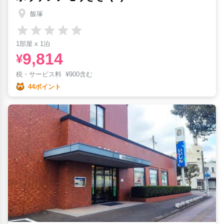
飯塚
1部屋 x 1泊
9,814
¥
税・サービス料
¥
900含む
44ポイント