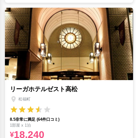
リーガホテルゼスト高松
松福町
8.5非常に満足 (64件口コミ)
1部屋 x 1泊
18,240
¥