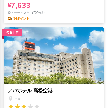
7,633
¥
税・サービス料
¥
700含む
34ポイント
SALE
アパホテル 高松空港
空港