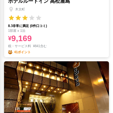
ホテルルートイン 高松屋島
木太町
8.3非常に満足 (0件口コミ)
1部屋 x 1泊
9,169
¥
税・サービス料
¥
841含む
41ポイント