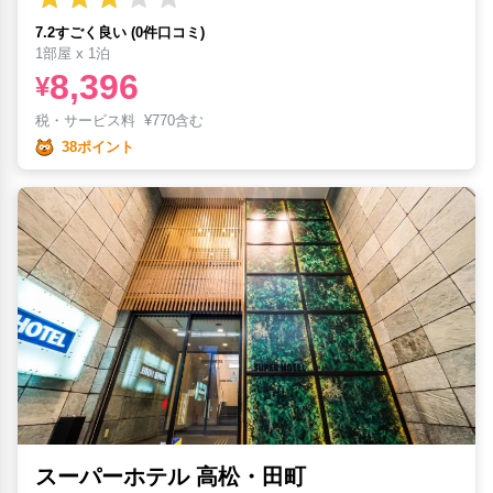
7.2すごく良い (0件口コミ)
1部屋 x 1泊
8,396
¥
税・サービス料
¥
770含む
38ポイント
スーパーホテル 高松・田町