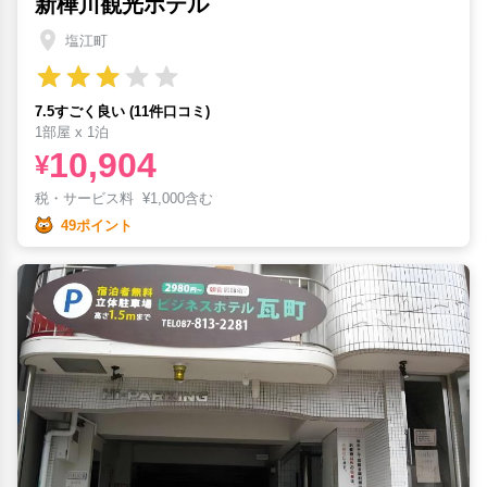
新樺川観光ホテル
塩江町
7.5すごく良い (11件口コミ)
1部屋 x 1泊
10,904
¥
税・サービス料
¥
1,000含む
49ポイント