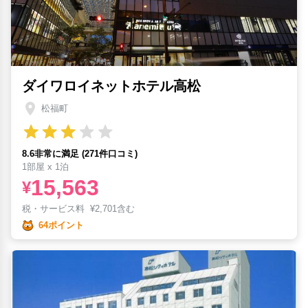
ダイワロイネットホテル高松
松福町
8.6非常に満足 (271件口コミ)
1部屋 x 1泊
15,563
¥
税・サービス料
¥
2,701含む
64ポイント