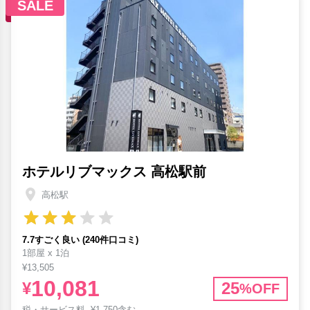
SALE
ホテルリブマックス 高松駅前
高松駅
7.7すごく良い (240件口コミ)
1部屋 x 1泊
¥13,505
10,081
¥
25
%OFF
税・サービス料
¥
1,750含む