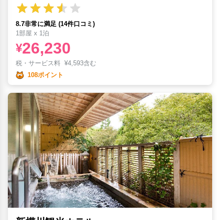
8.7非常に満足 (14件口コミ)
1部屋 x 1泊
26,230
¥
税・サービス料
¥
4,593含む
108ポイント