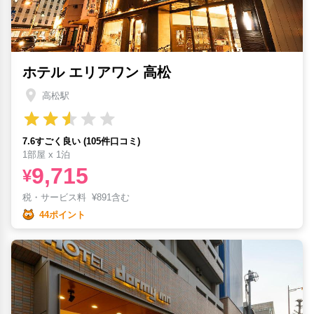
ホテル エリアワン 高松
高松駅
7.6すごく良い (105件口コミ)
1部屋 x 1泊
9,715
¥
税・サービス料
¥
891含む
44ポイント