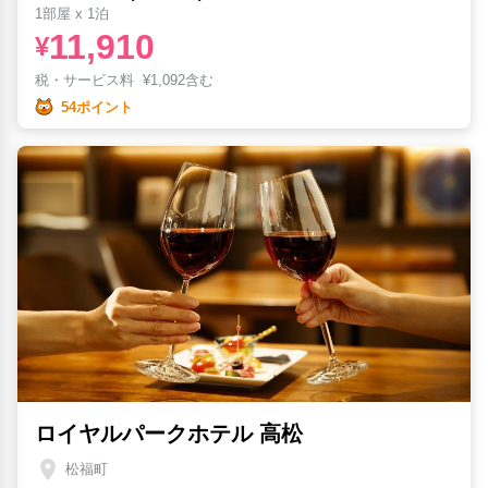
1部屋 x 1泊
11,910
¥
税・サービス料
¥
1,092含む
54ポイント
ロイヤルパークホテル 高松
松福町