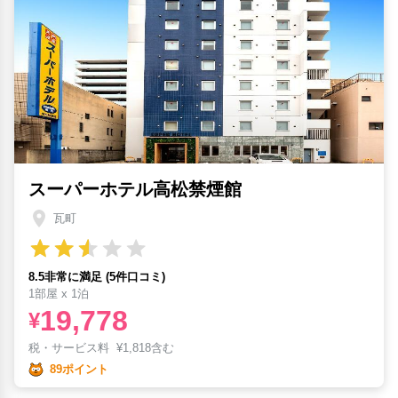
スーパーホテル高松禁煙館
瓦町
8.5非常に満足 (5件口コミ)
1部屋 x 1泊
19,778
¥
税・サービス料
¥
1,818含む
89ポイント