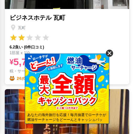
ビジネスホテル 瓦町
瓦町
6.2良い (0件口コミ)
1部屋 x 1泊
5,779
¥
税・サービス料
¥
971含む
24ポイント
あなたの海外旅行を応援！毎月抽選でローチケが
燃油サーチャージをどーーんとキャッシュバッ
ク！