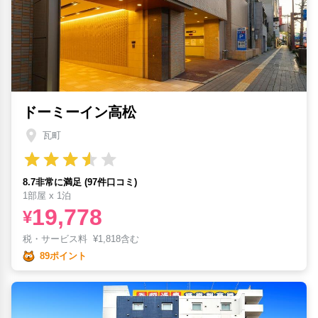
ドーミーイン高松
瓦町
8.7非常に満足 (97件口コミ)
1部屋 x 1泊
19,778
¥
税・サービス料
¥
1,818含む
89ポイント