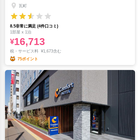
瓦町
8.5非常に満足 (4件口コミ)
1部屋 x 1泊
16,713
¥
税・サービス料
¥
1,673含む
75ポイント