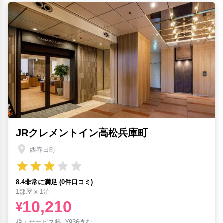
JRクレメントイン高松兵庫町
西春日町
8.4非常に満足 (0件口コミ)
1部屋 x 1泊
10,210
¥
税・サービス料
¥
936含む