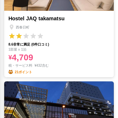
Hostel JAQ takamatsu
西春日町
8.6非常に満足 (0件口コミ)
1部屋 x 1泊
4,709
¥
税・サービス料
¥
432含む
21ポイント