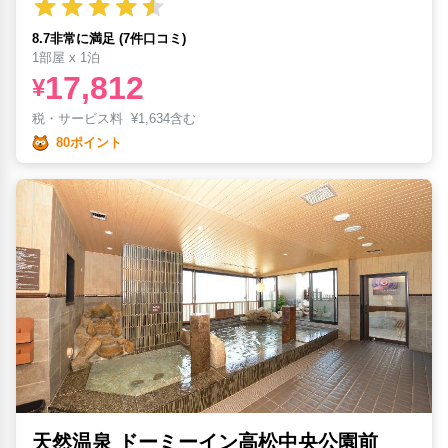
8.7非常に満足 (7件口コミ)
1部屋 x 1泊
17,812
¥
税・サービス料
¥
1,634含む
80ポイント
天然温泉 ドーミーイン高松中央公園前