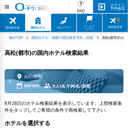
ログイン
予約確認
FAQ
エンタメ
海外航空券
国内航空券
国内ホテル
JALツアー
ツアー
旅行TOP
国内ホテル・旅館の宿泊格安予約・比較
高松(都市)のホ
高松(都市)の国内ホテル検索結果
高松(都市)
8/28-8/29
大人1名,子供0名,1部屋
8月28日のホテル検索結果を表示しています。上部検索条
件をタップしてご希望の条件で再検索して下さい。
ホテルを選択する