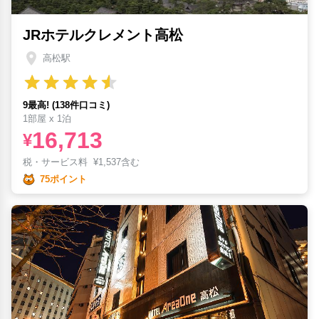
JRホテルクレメント高松
高松駅
9最高! (138件口コミ)
1部屋 x 1泊
16,713
¥
税・サービス料
¥
1,537含む
75ポイント