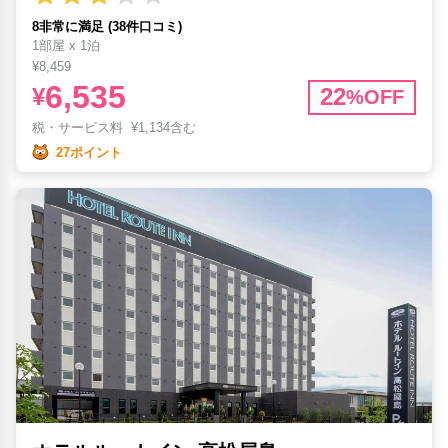
8非常に満足 (38件口コミ)
1部屋 x 1泊
¥8,459
6,535
¥
22
%OFF
税・サービス料
¥
1,134含む
27ポイント