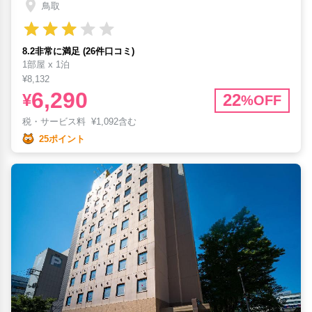
鳥取
8.2非常に満足 (26件口コミ)
1部屋 x 1泊
¥8,132
6,290
¥
22
%OFF
税・サービス料
¥
1,092含む
25ポイント