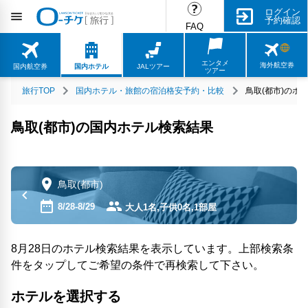
ログイン
予約確認
FAQ
エンタメ
海外航空券
国内航空券
国内ホテル
JALツアー
ツアー
旅行TOP
国内ホテル・旅館の宿泊格安予約・比較
鳥取(都市)のホ
鳥取(都市)の国内ホテル検索結果
鳥取(都市)
8/28-8/29
大人1名,子供0名,1部屋
8月28日のホテル検索結果を表示しています。上部検索条
件をタップしてご希望の条件で再検索して下さい。
ホテルを選択する