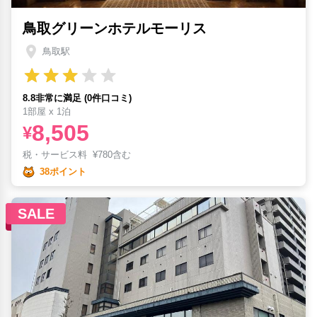
鳥取グリーンホテルモーリス
鳥取駅
8.8非常に満足 (0件口コミ)
1部屋 x 1泊
8,505
¥
税・サービス料
¥
780含む
38ポイント
SALE