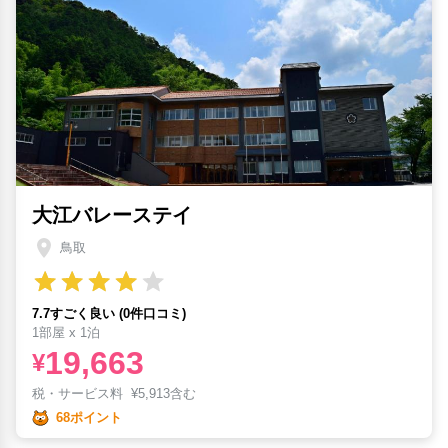
大江バレーステイ
鳥取
7.7すごく良い (0件口コミ)
1部屋 x 1泊
19,663
¥
税・サービス料
¥
5,913含む
68ポイント