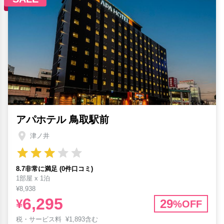
アパホテル 鳥取駅前
津ノ井
8.7非常に満足 (0件口コミ)
1部屋 x 1泊
¥8,938
6,295
¥
29
%OFF
税・サービス料
¥
1,893含む