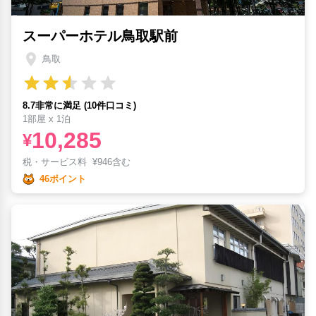
スーパーホテル鳥取駅前
鳥取
8.7非常に満足 (10件口コミ)
1部屋 x 1泊
10,285
¥
税・サービス料
¥
946含む
46ポイント