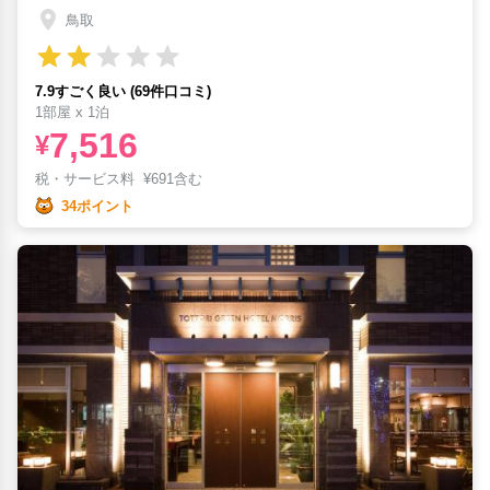
鳥取
7.9すごく良い (69件口コミ)
1部屋 x 1泊
7,516
¥
税・サービス料
¥
691含む
34ポイント