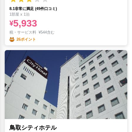
8.1非常に満足 (49件口コミ)
1部屋 x 1泊
5,933
¥
税・サービス料
¥
544含む
26ポイント
鳥取シティホテル