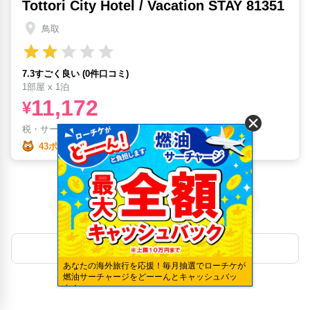
Tottori City Hotel / Vacation STAY 81351
鳥取
7.3すごく良い (0件口コミ)
1部屋 x 1泊
11,172
¥
税・サービス料
¥
2,434含む
43ポイント
1
ホテルTOPへ戻る
あなたの海外旅行を応援！毎月抽選でローチケが
燃油サーチャージをどーーんとキャッシュバッ
ク！