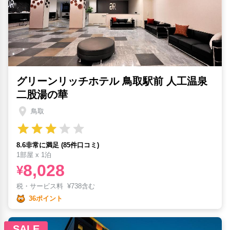
グリーンリッチホテル 鳥取駅前 人工温泉
二股湯の華
鳥取
8.6非常に満足 (85件口コミ)
1部屋 x 1泊
8,028
¥
税・サービス料
¥
738含む
36ポイント
SALE