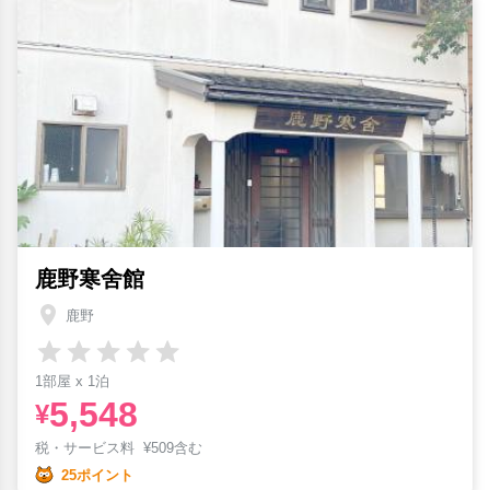
鹿野寒舍館
鹿野
1部屋 x 1泊
5,548
¥
税・サービス料
¥
509含む
25ポイント