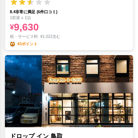
8.4非常に満足 (6件口コミ)
1部屋 x 1泊
9,630
¥
税・サービス料
¥
1,022含む
43ポイント
ドロップ イン 鳥取