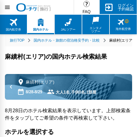
ログイン
予約確認
FAQ
エンタメ
海外航空券
国内航空券
国内ホテル
JALツアー
ツアー
旅行TOP
国内ホテル・旅館の宿泊格安予約・比較
麻績村(エリア)
麻績村(エリア)の国内ホテル検索結果
麻績村(エリア)
8/28-8/29
大人1名,子供0名,1部屋
8月28日のホテル検索結果を表示しています。上部検索条
件をタップしてご希望の条件で再検索して下さい。
ホテルを選択する