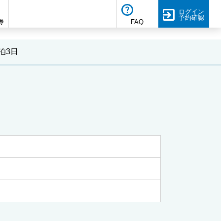
ログイン
予約確認
券
FAQ
泊3日