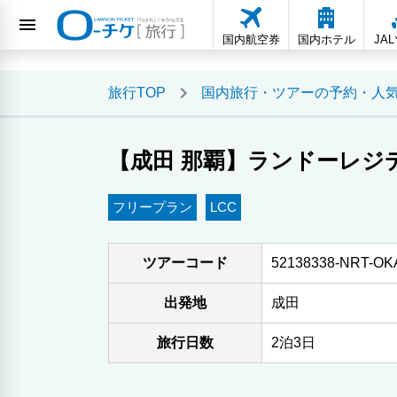
国内航空券
国内ホテル
JA
旅行TOP
国内旅行・ツアーの予約・人
【成田 那覇】ランドーレジデ
フリープラン
LCC
ツアーコード
52138338-NRT-OKA
出発地
成田
旅行日数
2泊3日