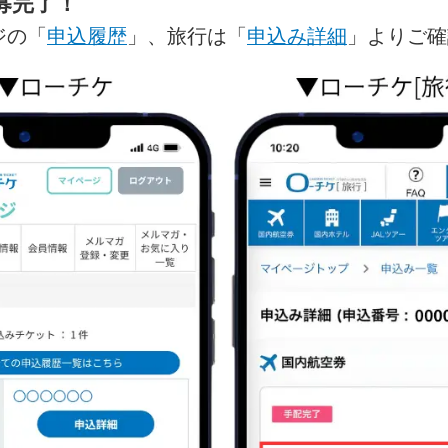
募完了！
ジの「
申込履歴
」、旅行は「
申込み詳細
」よりご確