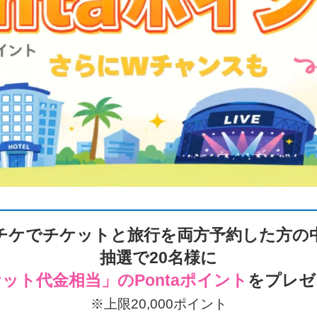
チケでチケットと旅行を両方予約した方の
抽選で
20名様
に
ット代金相当」のPontaポイント
をプレゼ
※上限20,000ポイント