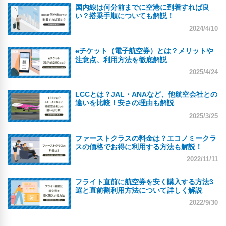
国内線は何分前までに空港に到着すれば良
い？搭乗手順についても解説！
2024/4/10
関西
新千歳
￥7,210 〜
大阪
札幌
eチケット（電子航空券）とは？メリットや
注意点、利用方法を徹底解説
2025/4/24
中部国際
新千歳
￥6,590 〜
名古屋
札幌
LCCとは？JAL・ANAなど、他航空会社との
違いを比較！安さの理由も解説
2025/3/25
中部国際
那覇
￥8,110 〜
名古屋
那覇
ファーストクラスの料金は？エコノミークラ
スの価格でお得に利用する方法も解説！
2022/11/11
福岡
那覇
￥5,980 〜
福岡
那覇
フライト直前に航空券を安く購入する方法3
選と直前割利用方法について詳しく解説
2022/9/30
福岡
新千歳
￥7,610 〜
福岡
札幌