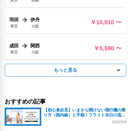
東京
那覇
羽田
伊丹
￥10,910 〜
東京
大阪
成田
関西
￥5,590 〜
東京
大阪
もっと見る
伊丹
那覇
￥12,460 〜
大阪
那覇
関西
那覇
￥7,280 〜
おすすめの記事
大阪
那覇
【初心者必見】いまさら聞けない飛行機の乗
り方（国内線）と手順！フライト当日の流れ
をご紹介
2023/9/4
伊丹
新千歳
￥13,030 〜
大阪
札幌