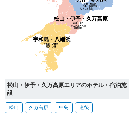
今治・新居浜
西条・四国中央
しまなみ温泉
松山・伊予・久万高原
松山・伊予
久万高原・東温
道後温泉
宇和島・八幡浜
宇和島・八幡浜
西予・大洲
松山・伊予・久万高原エリアのホテル・宿泊施
設
松山
久万高原
中島
道後