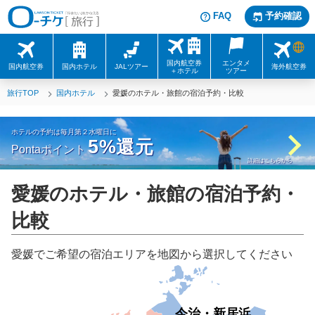
FAQ
予約確認
国内航空券
エンタメ
国内航空券
国内ホテル
JALツアー
海外航空券
＋ホテル
ツアー
旅行TOP
国内ホテル
愛媛のホテル・旅館の宿泊予約・比較
ホテルの予約は毎月第２水曜日に
5%
還元
Pontaポイント
詳細はこちらから
愛媛のホテル・旅館の宿泊予約・
比較
愛媛でご希望の宿泊エリアを地図から選択してください
今治・新居浜