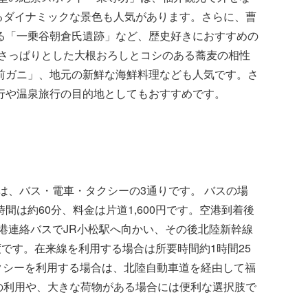
るダイナミックな景色も人気があります。さらに、曹
る「一乗谷朝倉氏遺跡」など、歴史好きにおすすめの
さっぱりとした大根おろしとコシのある蕎麦の相性
前ガニ」、地元の新鮮な海鮮料理なども人気です。さ
行や温泉旅行の目的地としてもおすすめです。
は、バス・電車・タクシーの3通りです。 バスの場
は約60分、料金は片道1,600円です。空港到着後
港連絡バスでJR小松駅へ向かい、その後北陸新幹線
度です。在来線を利用する場合は所要時間約1時間25
タクシーを利用する場合は、北陸自動車道を経由して福
人での利用や、大きな荷物がある場合には便利な選択肢で