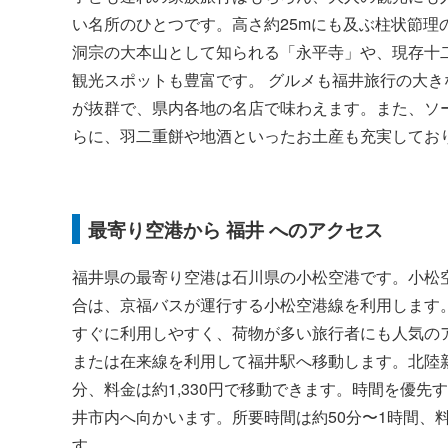
い名所のひとつです。高さ約25mにも及ぶ柱状節理
洞宗の大本山として知られる「永平寺」や、現存十
観光スポットも豊富です。 グルメも福井旅行の大
が抜群で、県内各地の名店で味わえます。また、ソ
らに、羽二重餅や地酒といったお土産も充実してお
最寄り空港から 福井 へのアクセス
福井県の最寄り空港は石川県の小松空港です。小松空
合は、京福バスが運行する小松空港線を利用します。
すぐに利用しやすく、荷物が多い旅行者にも人気の
または在来線を利用して福井駅へ移動します。北陸新
分、料金は約1,330円で移動できます。時間を優
井市内へ向かいます。所要時間は約50分〜1時間、料
す。