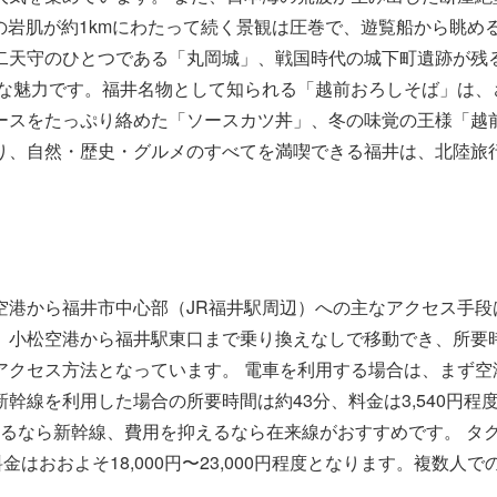
の岩肌が約1kmにわたって続く景観は圧巻で、遊覧船から眺め
二天守のひとつである「丸岡城」、戦国時代の城下町遺跡が残
きな魅力です。福井名物として知られる「越前おろしそば」は、
ースをたっぷり絡めた「ソースカツ丼」、冬の味覚の王様「越
り、自然・歴史・グルメのすべてを満喫できる福井は、北陸旅
港から福井市中心部（JR福井駅周辺）への主なアクセス手段
小松空港から福井駅東口まで乗り換えなしで移動でき、所要時間
アクセス方法となっています。 電車を利用する場合は、まず空
幹線を利用した場合の所要時間は約43分、料金は3,540円程
先するなら新幹線、費用を抑えるなら在来線がおすすめです。 
金はおおよそ18,000円〜23,000円程度となります。複数