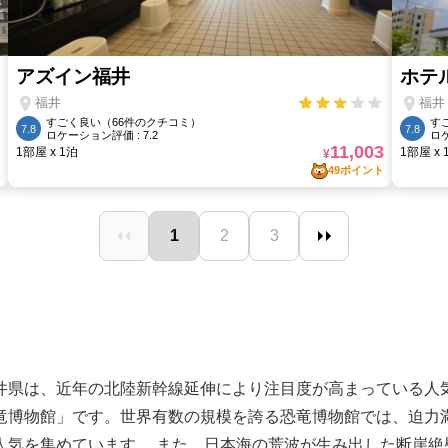
井県は、近年の北陸新幹線延伸により注目度が高まっている人
竜博物館」です。世界有数の規模を誇る恐竜博物館では、迫力
人気を集めています。 また、日本海の荒波が生み出した断崖絶