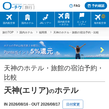
FAQ
予約確認
国内航空券
エンタメ
国内航空券
国内ホテル
JALツアー
海外航空券
＋ホテル
ツアー
旅行TOP
国内ホテル
福岡県
天神のホテル・旅館の宿泊予約・比較
ホテルの予約は毎月第２水曜日に
5%
還元
Pontaポイント
詳細はこちらから
天神のホテル・旅館の宿泊予約・
比較
天神(エリア)