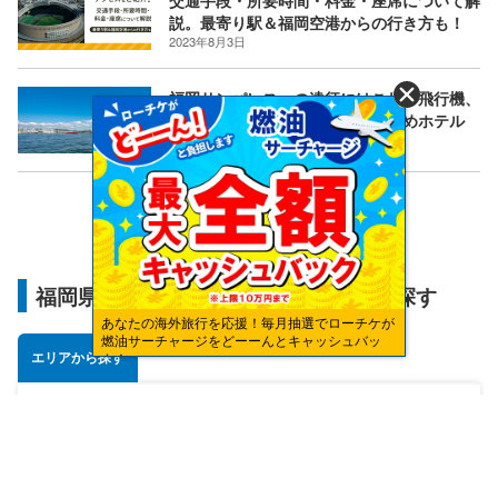
交通手段・所要時間・料金・座席について解
説。最寄り駅＆福岡空港からの行き方も！
2023年8月3日
福岡サンパレスへの遠征にはこれ！飛行機、
新幹線でのアクセス方法とおすすめホテル
2023年1月24日
福岡県のおすすめエリアからホテルを探す
あなたの海外旅行を応援！毎月抽選でローチケが
燃油サーチャージをどーーんとキャッシュバッ
エリアから探す
ク！
博多
小倉
久留米
福岡