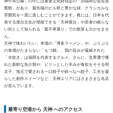
神中央公園」の中には重要文化財指定の「旧福岡公会堂貴
賓館」があり、最先端のビル群と豊かな緑、クラシカルな
雰囲気を一度に楽しむことができます。夜には、日本を代
表する屋台文化が堪能できる「天神屋台」や若者の眠らな
い街として知られる「親不孝通り」での散策も欠かせませ
ん。
天神で味わいたい、本場の「博多ラーメン」や、ぷりぷり
の食感がたまらない「もつ鍋」、鶏の旨みが凝縮された
「水炊き」は福岡を代表するグルメ。さらに、玄界灘で獲
れた新鮮な魚介類や、ピリッとした辛みが食欲をそそる明
太子、地元で愛される一口餃子や鉄べなべ餃子、工夫を凝
らした創作スイーツなど、天神エリアにはさまざまな名店
が並んでいます。
最寄り空港から 天神 へのアクセス