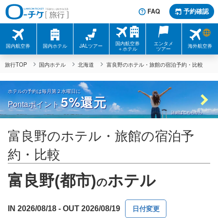
FAQ
予約確認
国内航空券
エンタメ
国内航空券
国内ホテル
JALツアー
海外航空券
＋ホテル
ツアー
旅行TOP
国内ホテル
北海道
富良野のホテル・旅館の宿泊予約・比較
ホテルの予約は毎月第２水曜日に
5%
還元
Pontaポイント
詳細はこちらから
富良野のホテル・旅館の宿泊予
約・比較
富良野(都市)