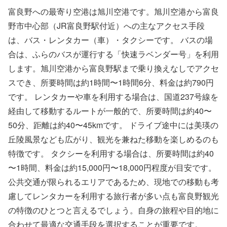
富良野への最寄り空港は旭川空港です。旭川空港から富良
野市中心部（JR富良野駅付近）への主なアクセス手段
は、バス・レンタカー（車）・タクシーです。 バスの場
合は、ふらのバスが運行する「快速ラベンダー号」を利用
します。旭川空港から富良野駅まで乗り換えなしでアクセ
スでき、所要時間は約1時間〜1時間6分、料金は約790円
です。 レンタカーや車を利用する場合は、国道237号線を
経由して移動するルートが一般的で、所要時間は約40〜
50分、距離は約40〜45kmです。 ドライブ途中には美瑛の
丘陵風景なども広がり、観光を兼ねた移動を楽しめるのも
特徴です。 タクシーを利用する場合は、所要時間は約40
〜1時間、料金は約15,000円〜18,000円程度が目安です。
公共交通が限られるエリアであるため、現地での移動も考
慮してレンタカーを利用する旅行者が多い点も富良野観光
の特徴のひとつと言えるでしょう。自身の旅程や目的地に
合わせて最適な交通手段を選択することが重要です。