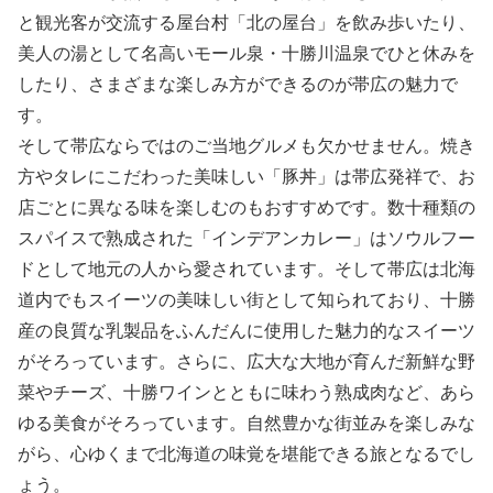
と観光客が交流する屋台村「北の屋台」を飲み歩いたり、
美人の湯として名高いモール泉・十勝川温泉でひと休みを
したり、さまざまな楽しみ方ができるのが帯広の魅力で
す。
そして帯広ならではのご当地グルメも欠かせません。焼き
方やタレにこだわった美味しい「豚丼」は帯広発祥で、お
店ごとに異なる味を楽しむのもおすすめです。数十種類の
スパイスで熟成された「インデアンカレー」はソウルフー
ドとして地元の人から愛されています。そして帯広は北海
道内でもスイーツの美味しい街として知られており、十勝
産の良質な乳製品をふんだんに使用した魅力的なスイーツ
がそろっています。さらに、広大な大地が育んだ新鮮な野
菜やチーズ、十勝ワインとともに味わう熟成肉など、あら
ゆる美食がそろっています。自然豊かな街並みを楽しみな
がら、心ゆくまで北海道の味覚を堪能できる旅となるでし
ょう。