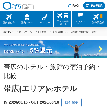
FAQ
予約確認
国内航空券
エンタメ
国内航空券
国内ホテル
JALツアー
海外航空券
＋ホテル
ツアー
旅行TOP
国内ホテル
北海道
帯広のホテル・旅館の宿泊予約・比較
ホテルの予約は毎月第２水曜日に
5%
還元
Pontaポイント
詳細はこちらから
帯広のホテル・旅館の宿泊予約・
比較
帯広(エリア)