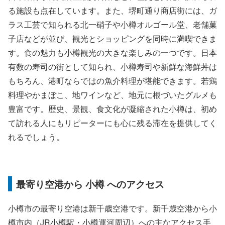
る施設も点在しています。また、堺町通り商店街には、ガ
ラス工芸で知られる北一硝子や小樽オルゴール堂、老舗菓
子店などが並び、観光とショッピングを同時に満喫できま
す。食の魅力も小樽観光の大きな楽しみの一つです。日本
有数の寿司の街として知られ、小樽寿司や新鮮な海鮮丼は
もちろん、港町ならではの魚介料理が堪能できます。若鶏
料理やかまぼこ、地ワインなど、地元に根づいたグルメも
豊富です。歴史、景観、食文化が凝縮された小樽は、初め
て訪れる人にもリピーターにも心に残る滞在を提供してく
れるでしょう。
最寄り空港から 小樽 へのアクセス
小樽市の最寄り空港は新千歳空港です。新千歳空港から小
樽市内（JR小樽駅・小樽運河周辺）への主なアクセス手