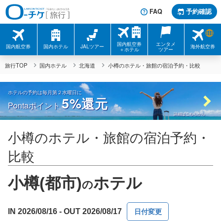
FAQ
予約確認
国内航空券
エンタメ
国内航空券
国内ホテル
JALツアー
海外航空券
＋ホテル
ツアー
旅行TOP
国内ホテル
北海道
小樽のホテル・旅館の宿泊予約・比較
ホテルの予約は毎月第２水曜日に
5%
還元
Pontaポイント
詳細はこちらから
小樽のホテル・旅館の宿泊予約・
比較
小樽(都市)