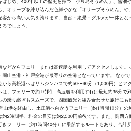
はじめ、400年以上の歴史を持つ「小豆島そうめん」、醤油
も、オリーブを練り込んだ色鮮やかな「オリーブそうめん」や
光客から高い人気を誇ります。自然・絶景・グルメが一体とな
えるでしょう。
港などからフェリーまたは高速艇を利用してアクセスします。
・岡山空港・神戸空港が最寄りの空港となっています。 なかで
ら高松港へはリムジンバスで約50〜60分（1,000円）とア
は、フェリーで約1時間、高速艇を利用すれば最短約35分で
らの乗り継ぎもスムーズで、四国観光と組み合わせた旅行にも
岡山港を経由し、土庄港へ向かうフェリー（約1時間10分）の
約2時間半、料金の目安は約2,500円前後です。また、関西方
きフェリー（約1時間40分）に乗船するルートもあり、合計