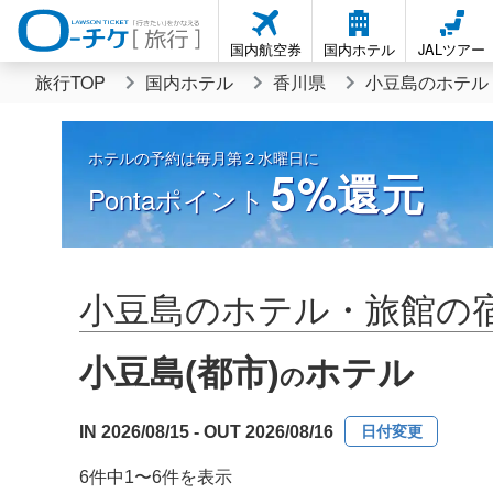
国内航空券
国内ホテル
JALツアー
旅行TOP
国内ホテル
香川県
小豆島のホテル
ホテルの予約は毎月第２水曜日に
5%
還元
Pontaポイント
小豆島のホテル・旅館の
小豆島(都市)