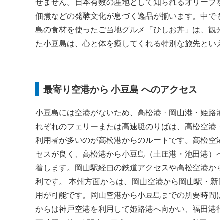
せません。日本有数の産地として知られるオリーブを
佃煮などの発酵文化が息づく逸品が揃います。中で
島の食材を使ったご当地グルメ「ひしお丼」は、観
た小豆島は、心と体を癒してくれる特別な旅先とい
最寄り空港から 小豆島 へのアクセス
小豆島には空港がないため、高松港・岡山港・姫路
れぞれのフェリーまたは高速艇のりばは、高松空港
利用者が多いのが高松港からのルートです。高松空港か
セスが良く、高松港から小豆島（土庄港・池田港）へ
着します。岡山駅経由の鉄道アクセスや高松空港か
利です。 本州方面からは、岡山空港から岡山駅・新
用が可能です。岡山空港から小豆島までの所要時間は
からは神戸空港を利用して姫路港へ向かい、福田港行