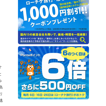
す
と
み
島
リ
逃