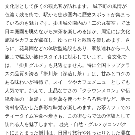
文化財として多くの観光客が訪れます。 城下町の風情が
色濃く残る街で、駅から徒歩圏内に歴史スポットが集まっ
ているのも魅力です。掛川城公園内の「二の丸茶室」では
日本庭園を眺めながら抹茶を楽しめるほか、周辺には文化
施設やカフェが点在し、ゆったりと散策を楽しめます。さ
らに、花鳥園などの体験型施設もあり、家族連れから一人
旅まで幅広い旅行スタイルに対応しています。 食文化で
は、「掛川グルメ」も見逃せません。特に全国トップクラ
スの品質を誇る「掛川茶（深蒸し茶）」は、甘みとコクの
ある味わいが特徴で、スイーツやカフェメニューとしても
人気です。加えて、上品な甘さの「クラウンメロン」や伝
統食品の「葛湯」、自然薯を使ったとろろ料理など、地元
食材を活かした多彩な味覚が楽しめます。お茶カフェでの
ティータイムや食べ歩きも、この街ならではの体験として
訪れる人を魅了します。 歴史・自然・グルメがコンパク
トにまとまった掛川は、日帰り旅行やゆったりとした滞在