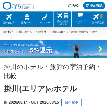
FAQ
予約確認
国内航空券
エンタメ
国内航空券
国内ホテル
JALツアー
海外航空券
＋ホテル
ツアー
旅行TOP
国内ホテル
静岡県
掛川のホテル・旅館の宿泊予約・比較
ホテルの予約は毎月第２水曜日に
5%
還元
Pontaポイント
詳細はこちらから
掛川のホテル・旅館の宿泊予約・
比較
掛川(エリア)