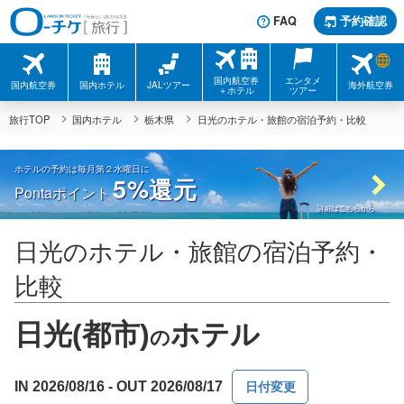
FAQ
予約確認
国内航空券
エンタメ
国内航空券
国内ホテル
JALツアー
海外航空券
＋ホテル
ツアー
旅行TOP
国内ホテル
栃木県
日光のホテル・旅館の宿泊予約・比較
ホテルの予約は毎月第２水曜日に
5%
還元
Pontaポイント
詳細はこちらから
日光のホテル・旅館の宿泊予約・
比較
日光(都市)