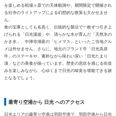
を楽しめる戦場ヶ原での天体観測や、期間限定で開催され
る社寺のライトアップによる幻想的な散策も欠かせませ
ん。
食の宝庫としても名高く、伝統的な製法で一枚ずつ引き上
げられる「日光湯波」や、清らかな水が育んだ「天然氷の
かき氷」、中禅寺湖産の「ヒメマス」といったご当地グル
メは外せません。さらに、地元のブランド牛「日光高原
牛」のステーキや、素朴ながら味わい深い「日光たまり
漬」などの美食が揃っています。歴史の息吹を感じる街並
みを楽しみながら、心ゆくまで日光の味覚を堪能できる旅
となるでしょう。
最寄り空港から 日光 へのアクセス
日光エリアの最寄り空港は羽田空港で、羽田空港から日光